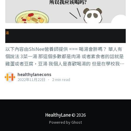
湯
喝湯會胖嗎？
以下內容由ShiNee營養師提供 === 喝湯會胖嗎？ 華人有
個說法 3菜一湯 那這個多數都是肉湯 或者素食者的話就是
雞蛋或者豆腐，豆湯 我個人是喜歡喝湯的 但是在學校我們
都只關注食物的卡路里 喝湯每次都會覺得 高鹽，多味精 如
healthylanecons
果熬煮很久的肉類 肉的普林會釋放在湯中 所以再加上不喝
2022年11月22日
•
2 min read
水的話很容易會有通風的問題 所以我一般不鼓勵喝這類的
湯 我說的這類的湯就是 例如tomyam湯，酸辣湯等 這類的
湯如果你喝多了真的會胖 因為鈉含量太高 導致到身體的水
分被滞留 最後很容易變成水腫 减肥的人也會因為這樣沒辦
法燃脂 所以這也是喝湯會變胖的原因 其實我們華人的清湯
HealthyLane
© 2026
是可以幫助減肥的 尤其是藥膳湯，蔬菜湯，肉湯 這些因為
Powered by Ghost
是用食材煲的湯 不僅富含鉀離子 他還可以幫助降血壓，排