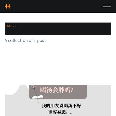
TAGGED
變胖
A collection of 1 post