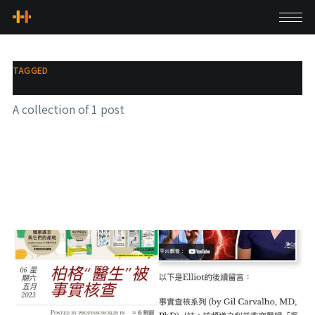
TAGGED
查證
A collection of 1 post