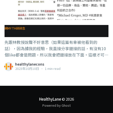
網MYTH碎碎念
是真也是能是假
先跟林教授說聲不好意思（如果這篇有幸被他看到的
話），因為據我的經驗，我直接分享鏈接的話，有沒有10
個like都會是問題，所以我會把鏈接放在下面。這樣才可以
讓更多人看到這優質內容。 那位大家想必很熟面的“醫
healthylanecons
生”的內容三天兩頭就會有人來問，他的東西有時候真的
2023年10月10日
•
1 min read
是不知道可以從哪裡開始吐嘈的程度。 而且要解釋又很
難，因為他的東西都是真的參假的，假的參真的，一般人
也沒有耐心去聽那些真真假假的分析。 當然，林教授這篇
也不是那種只要速食答案的人看的下的，所以你們只要知
道【一直有人在查證他講的東西和專業資格】就好了。 . . .
HealthyLane
© 2026
最後，嘿～看了這篇你們就知道了，別叫我網紅蛤，真的
Powered by Ghost
要叫，可以叫我【網不太紅】。 #知識就是力量 #帶腦上網