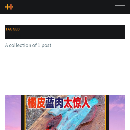
TAGGED
膽綠素
A collection of 1 post