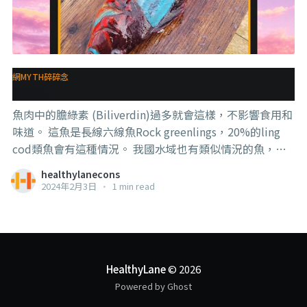
網MYTH碎碎念
膽綠素
魚肉中的膽綠素 (Biliverdin)過多就會這樣，不影響食用和
味道。 這魚是長線六線魚Rock greenlings，20%的ling
cod類魚會有這種情況。 我國水域也有類似情況的魚，比
如水針，常會看到魚肉或魚骨切開就有這種藍綠色，所以
healthylanecons
本地釣友稱他們為【青白龍】，更親切的叫法是【JB
2024年2月3日
•
1 min read
龍】。 對，就是你想的那個JB。 #知識就是力量 #食育 #
認識你的魚 圖片來源：中國報 ps：JB龍的部份是小時候
我爸帶我去奎籠釣魚的時候我爸教我的
HealthyLane
© 2026
Powered by Ghost