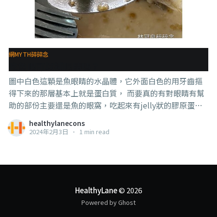
網MYTH碎碎念
吃魚眼可以補眼睛嗎？
圖中白色這顆是魚眼睛的水晶體，它外面白色的用牙齒摳
得下來的那層基本上就是蛋白質， 而要真的有對眼睛有幫
助的部份主要還是魚的眼窩，吃起來有jelly狀的膠原蛋
白，裡面有omega 3，更正確來說是有大量DHA。 DHA是
healthylanecons
對眼睛和神經系統都是有幫助的，所以要說補眼睛也是可
2024年2月3日
•
1 min read
以的，只不過效果沒有非常大。 當然，如果你不敢吃魚眼
睛，又想要DHA，也不需要強迫自己去吃魚眼睛，吃魚肉
也一樣有不少， 即使魚眼睛的DHA含量比魚肉多，但魚肉
的可食量會比魚眼睛多，所以還是可以吃到足夠的DHA
的，而且不只DHA，也有EPA。 魚肉嘛，一個禮拜吃2到3
HealthyLane
© 2026
份（掌心大小）其實也就可以攝取到足夠的EPA DHA了。
Powered by Ghost
#認識你的肉 #知識就是力量 #食育