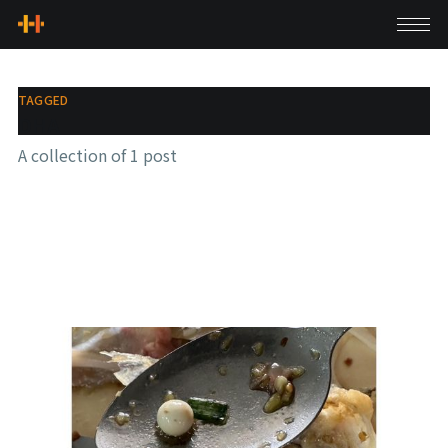
TAGGED
DHA
A collection of 1 post