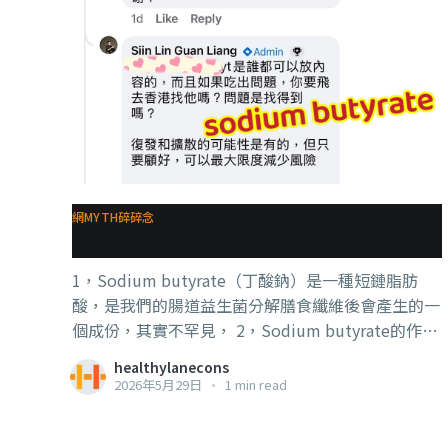
網MYTH碎碎念
SODIUM BUTYRATE
1，Sodium butyrate（丁酸鈉）是一種短鏈脂肪
酸，是我們的腸道益生菌分解膳食纖維後會產生的一
個成份，其實不罕見， 2，Sodium butyrate的作用
目前確定的有：調節腸道免疫、抗發炎、HDAC抑制
healthylanecons
劑（histone deacetylase inhibitor）具有一定的抗
2026年5月29日
•
1 min read
癌【潛力】 3，對，只是潛力罷了，還沒有確定療
效，目前Sodium butyrate對癌症效果研究主要只是