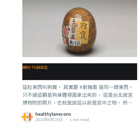
網MYTH碎碎念
狗寶
這粒東西叫狗寶， 其實跟 #箭豬棗 是同一類東西，
只不過這顆是狗身體裡面拿出來的， 這是台北故宮
博物院的照片，也就是說這以前是宮中之物， 所
以，這類東西，貴是可以理解的，他從以前就很貴。
healthylanecons
但前提是必須要是真的才值得那個價錢。 . . . 我國確
2023年6月23日
•
1 min read
實有箭豬棗的相關研究，主要就是消炎抗氧化之類的
效果， 了解了這一點，就能知道，它們以前就很