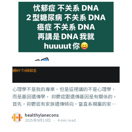
網MYTH碎碎念
與DNA有關係嗎？
心理學不是我的專業，但是這裡講的不是心理學，
而是基因遺傳學， 抑鬱症跟遺傳基因是有關係的，
首先，抑鬱症有家族遺傳傾向，當直系親屬的家族
成員有抑鬱症，你得到抑鬱症的風險也會比普通人
healthylanecons
高， 當然，有些人也會說，也可能代表他們整家人
2025年9月10日
•
4 min read
都被欺負被壓迫，弄到抑鬱症出來，跟基因無關。