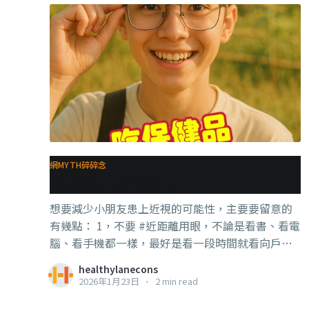
網MYTH碎碎念
吃保健品防近視？
想要減少小朋友患上近視的可能性，主要要留意的
有幾點： 1，不要 #近距離用眼，不論是看書、看電
腦、看手機都一樣，最好是看一段時間就看向戶外
的遠方幾分鐘 2，每天2小時的 #戶外活動，主要是
healthylanecons
【自然光】的刺激可以抑制眼球的拉長（近視就是
2026年1月23日
•
2 min read
眼球變長，所以焦點不准了） 3，睡眠充足，睡滿8