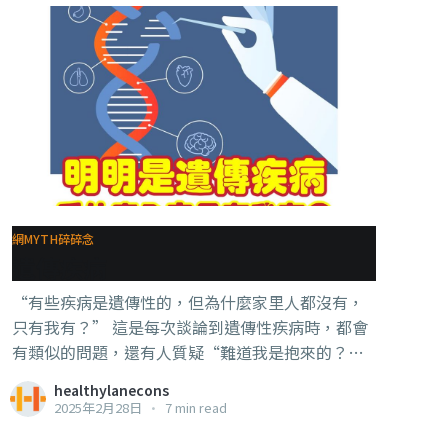
網MYTH碎碎念
遺傳疾病
“有些疾病是遺傳性的，但為什麼家里人都沒有，
只有我有？” 這是每次談論到遺傳性疾病時，都會
有類似的問題，還有人質疑“難道我是抱來的？”
其實，大家都被字面意思迷惑了，“遺傳”的英文
healthylanecons
是genetic，所以問題的重點是在【基因】上。 簡單
2025年2月28日
•
7 min read
來說： 1，通常，你的【直系親屬有，你也有】