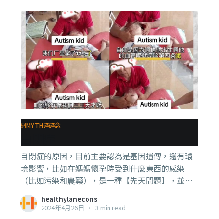
所以【全基因組關聯分析】Genome-wide
association studies (GWAS)的發現就是直接證據，
簡單來講，他們就是把人類的基因全部解構，再找
到各基因跟疾病之間的關係，這裡面發現抑鬱症不
是一個基因控制的，而是【多基因】控制的， 順帶
一提：如果你有看過一些dna test的廣告，說test
5-HTTLPR可以看你會不會很容易抑鬱和焦慮，這
裡面是有一點關係，但是關係不是非常大，更不是
說你有5-HTTLPR的表現就一定會有 #抑鬱症。 . . .
好，理解了這一點，那就可以更容易理解2型 #糖尿
病 也是類似的情況， 所以比如你父母是患上2型糖
網MYTH碎碎念
自閉症
尿病之後才生你的，那你以後得到2型糖尿病的風險
就會比普通人高， 同樣的，也可以有人賴皮講這是
自閉症的原因，目前主要認為是基因遺傳，還有環
因為一家人都吃同一種垃圾食品、有同樣的飲食習
境影響，比如在媽媽懷孕時受到什麼東西的感染
慣，造成全家
（比如污染和農藥），是一種【先天問題】，並不
是出生後才發生的。 目前研究發現，有一些基因很
healthylanecons
常出現在自閉症患者的基因組中， 但是各位要注
2024年4月26日
•
3 min read
意，這不是叫你們去做那種神奇的DNA檢測，而是