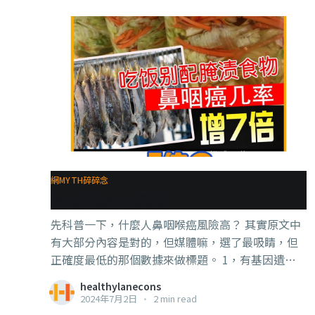
小時 4，多吃紅色、黃色、綠色的蔬菜水果，可以
每天3個拳頭的蔬菜，2個拳頭的水果最好 . . . 其次
就是遺傳了，父母有近視的話，小朋友有近視的可
能性也會比較高， 但是只是可能性比較高，不代表
一定會，有做好第1 part的正確用眼習慣是可以降低
可能性的。 . . . 吃保健品的幫助，有，但是很小，
應該是說，如果你有做好那些正確用眼習慣，吃保
健品的效果才會比較大， 如果是都每天在暗暗的室
內近距離看亮亮的手機熒幕，那不論你給他吃什
麼，都基本不會有效果。 . . . 最後，近視一旦形成，
是很難通過飲食和補充品來恢復如初的，但如果亡
網MYTH碎碎念
鼻咽喉癌的風險
羊補牢，是可以讓近視度數基本維持不亂飆的， 比
如我的近視度從小學4年紀到今天都是一樣的。 啊
先科普一下，什麼人鼻咽喉癌風險高？ 其實原文中
～如果這麼容易就可以逆轉近視的話，
有大部分內容是對的，但媒體嘛，選了最吸睛，但
正確度最低的那個數據來做標題。 1，有基因遺傳 -
-家裡親屬有鼻咽喉癌的話，就需要特別留意 . . . 2，
healthylanecons
EB病毒感染 --這是一種華人比較容易感染並發病的
2024年7月2日
•
2 min read
病毒， 你看驗血報告裡面的EBV就代表這個病毒。