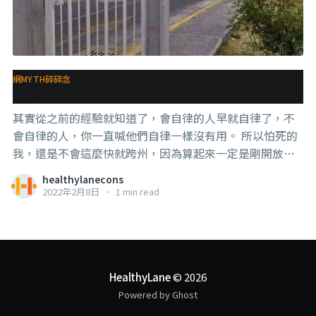
網MYTH碎碎念
自律
其實從之前的經驗就知道了，會自律的人早就自律了，不
會自律的人，你一直喊他們自律一樣沒有用。 所以怕死的
我，還是不會這麼快就跨州，因為算起來一定是剛開放的
這段期間風險最大。 當然還有一個原因是我本來就不喜歡
healthylanecons
人群，所以我受得了這種沒有跟很多其他不認識的人類接
2022年2月8日
•
1 min read
觸的生活方式。 === 開放的背後是一筆經濟賬。只能說是
在經濟負擔和醫療負擔的相權衡之下，他們選擇了處理經
濟負擔，當然，一直關下去也不是辦法（何況本來就是防
君子不防小人的關法）。 只不過希望大家記得，這絕對不
是因為疫情已經過去了，也不是因為這個病毒已經普通感
HealthyLane
© 2026
冒化了。 大家自我提醒就好，還有防疫還是要做夠做對。
Powered by Ghost
#預防勝於治療