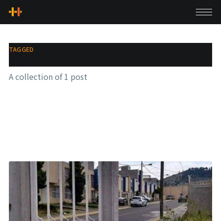
TAGGED
經濟
A collection of 1 post