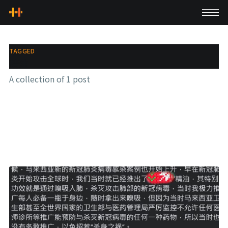
TAGGED
精油
A collection of 1 post