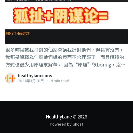
網MYTH碎碎念
狐扯與陰謀論
很多時候被我打到的仙家會講我針對他們，但其實沒有，
我都是解釋為什麼他們講的東西不合理罷了，而且解釋的
方式也很少用原理來解釋， 因為“原理”很boring，沒有
人喜歡看，所以我會用比喻的方式，讓你們反思的方式，
healthylanecons
還有舉例子的方式。 看回這張圖，很多人來問我，這精油
2024年4月28日
•
4 min read
真的有這麼神奇？ 與其回答【是】或【不是】，我會
prefer讓你們想想：【難道MCO那時候沒有人推精油
嗎？】 答案是：【有】，而且很多，而且還是醫生背書且
上新聞的，而且不是嘴巴講而已，還是有研究報告的，醫
生還當場塗給你看那種。 只不過那個研究報告是養了舊冠
HealthyLane
© 2026
病毒，然後滴精油上去，病毒就掛了，這種程度的in vitro
Powered by Ghost
test究竟有多麼不靠譜，常來我這裡逛的人應該都知道。