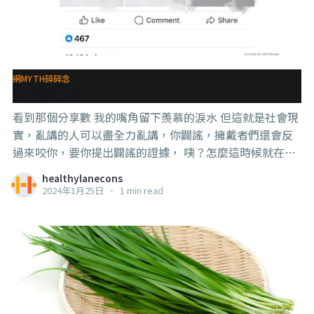
網MYTH碎碎念
韭菜營養學
看到那個分享數 我的嘴角留下羨慕的淚水 但這就是社會現
實，亂講的人可以盡全力亂講，你闢謠，擁戴者們還會反
過來咬你，要你提出闢謠的證據， 咦？怎麼這時候就在乎
證據了咧？ 所以我也不是吃飽得空發這篇的蛤，只是問我
healthylanecons
裡面講的東西是不是真的的人太多了，我這樣可以在有人
2024年1月25日
•
1 min read
問的時候直接給他們看這篇，不需要我再解釋一次。 #帶
腦上網 #韭菜營養學 #知識就是力量