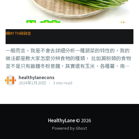
網MYTH碎碎念
韭菜的營養價值
一般而言，我是不會去詳細分析一種蔬菜的特性的，我的
做法都是教大家怎麼分辨食物的種類， 比如澱粉類的食物
並不是只有飯麵冬粉意麵，其實還有玉米、各種薯、南瓜
等， 比如蛋白質就是肉、魚、豆、蛋、奶， 比如紅肉白肉
healthylanecons
怎麼分辨， 比如瓜果類可以用食用方式和吸收的營養素來
2024年1月20日
•
3 min read
分辨是蔬菜還是水果，比如番茄、小黃瓜，煮之後可以當
作蔬菜，生吃可以當作水果， 但最近在幫忙籌備一個節目
（會不會成還不知道），策劃人問了我蠻多這類問題，就
促使我多去查找了一下一些特殊食材的特殊營養價值， 策
劃人是說，這樣可以幫大眾提高多一點認識，也對使用和
HealthyLane
© 2026
食用那些食材多一點興趣，何樂而不為？ 好，我想也是，
Powered by Ghost
他說服到我了。 . . . 所以，這系列第一集我們就來講講 #韭