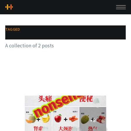
TAGGED
韭菜
A collection of 2 posts