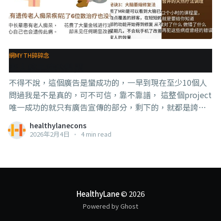
網MYTH碎碎念
老人癡呆症的問題
不得不說，這個廣告是蠻成功的，一早到現在至少10個人
問過我是不是真的，可不可信，靠不靠譜， 這整個project
唯一成功的就只有廣告宣傳的部分，剩下的，就都是誇張
到ai都想不到可以這麼吹的假科普和假希望。 1，什麼叫
healthylanecons
【純自然中西醫療法】？ 西醫是自然的咩？ 沒有打過草稿
2026年2月4日
•
4 min read
的嗎？ . . . 2，吃【安眠藥造成腦神經壞死】？ 有證據嗎？
什麼安眠藥？ . . . 3，依賴【安眠藥提早患上癡呆症】？ 證
據在哪裡？ 真相是：吸毒倒是有可能，而且不是每種毒都
會。 . . . 4，每個月【花5位數去治療老人癡呆症】？ 有賬
單嗎？讓我開開眼？ 真相是：據我淺薄的所知，相關藥物
HealthyLane
© 2026
頂多3位數，如果連日常照護也加進去4位數。但那個嚴重
Powered by Ghost
程度應該不是記不得今天星期幾想不起電話號碼那麼簡單