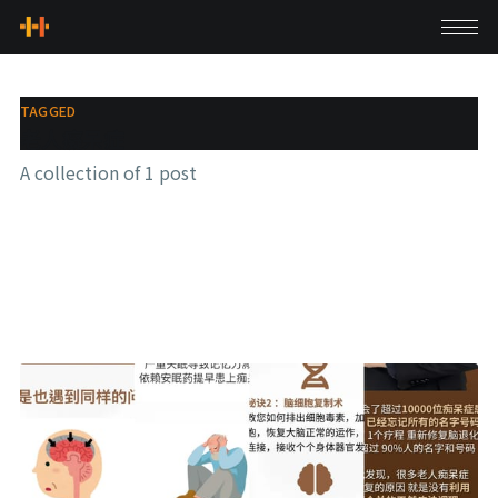
TAGGED
老人癡呆症
A collection of 1 post