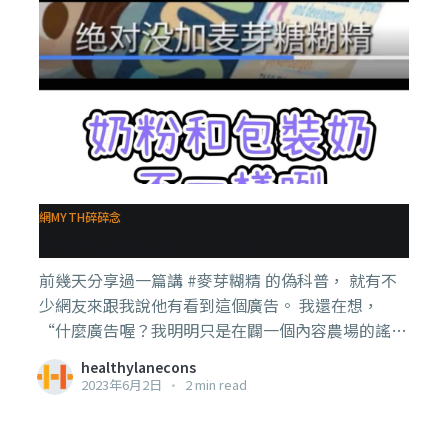
網MYTH碎碎念
奶粉和包裝奶不一樣
前幾天分享過一篇講 #麥芽糊精 的偽科普， 就有不
少網友來跟我說他有看到這個廣告。 我還在想，
“什麼廣告喔？我明明只是在闢一個內容農場的謠罷
了，你們不要害我哦～” 之後我才看到那個傳說中
healthylanecons
的廣告，再比較一下那個內容農場的內容，媽耶～原
2023年6月2日
•
2 min read
來內容相似度高達87%。 嗯。。。於是我就把廣告
看完了， 對於那個廣告，我有幾個想說的： 1，