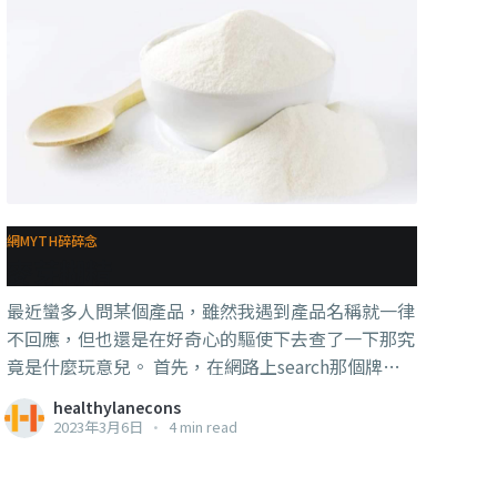
網MYTH碎碎念
麥芽糊精
最近蠻多人問某個產品，雖然我遇到產品名稱就一律
不回應，但也還是在好奇心的驅使下去查了一下那究
竟是什麼玩意兒。 首先，在網路上search那個牌
子，看到的都是：他們有什麼認證，有多麼天然，有
healthylanecons
什麼神奇科學減肥技術，有多少營養師的團隊，有什
2023年3月6日
•
4 min read
麼人代言，有多少保險，有多少見證，市場上有多少
假貨所以一定要跟代理買，還有”如果有毒當然不會