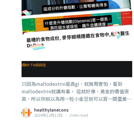
網MYTH碎碎念
麥芽糊精
只因為maltodextrin是高gi，就無限害怕，看到
maltodextrin就講有毒， 這就好像，黃金的價值很
高，所以你就以為用一粒小金豆就可以買一間蛋黃區
的屋子一樣， 一樣誤會很大。 不論好的壞的，都是
healthylanecons
要看【量】的。OK？ #吃貨營養學 #帶腦上網 #知識
2024年12月13日
•
2 min read
就是力量 好，多說一點。那麼，如果麥芽糊精沒問
題，為什麼還會有人嚷嚷這很危險，很恐怖？答案