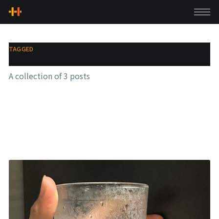
TAGGED
噴霧
A collection of 3 posts