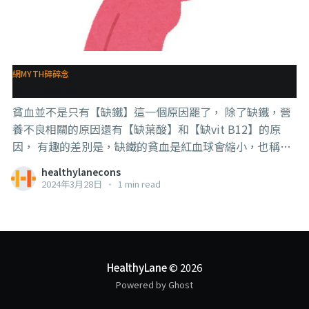
說，你一邊說不會發生，一邊教產婦做，萬一碰巧發生
keto flu呢？出現不幸的時候，誰負責？ 我只知道那些矢
口否認的人是不會負責的。 . . . 3，孕婦暈倒的常見原因
是：貧血、高血壓、低血壓、低血糖、長期臥床造成的體
網MYTH碎碎念
力不支等， 而不是貧血而已，
貧血的原因
貧血並不是只有【缺鐵】這一個原因罷了， 除了缺鐵，營
養不良相關的原因還有【缺葉酸】和【缺vit B12】的原
因， 有趣的差別是，缺鐵的貧血是紅血球會縮小，也稱為
【小球型貧血】， 而缺葉酸和B12造成的，是紅血球會變
healthylanecons
大，也稱為【巨球型貧血】， 很直覺的感受是紅血球變大
2024年3月28日
•
1 min read
了，攜氧量應該會增加吧？為什麼還是貧血呢？ 原因是這
些營養不良都會造成紅血球數量會減少，再來是，其實體
積變大的情況下，表面積會縮小（更正確來說是【表面積
和體積的ratio】會縮小），所以攜氧量變少了。 所以嘛，
我常說，尤其在科學和醫學領域，符合直覺不見得就是對
HealthyLane
© 2026
的。 . . . 至於是什麼原因造成的貧血，驗血報告是可以看得
Powered by Ghost
出來的， 而貧血的原因，除了營養不良型、遺傳型、出血