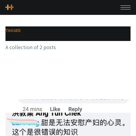
TAGGED
貧血
A collection of 2 posts