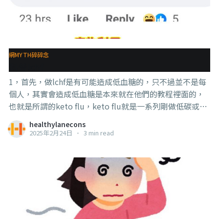
網MYTH碎碎念
科普lchf
1，首先，做lchf是有可能造成低血糖的，只不過並不是每
個人，其實會造成低血糖是本來就在他們的教程裡面的，
也就是所謂的keto flu，keto flu就是一系列剛做低碳或生
酮飲食時會出現的症狀，包括低血糖、頭痛、頭腦迷糊、
healthylanecons
疲勞、煩躁、噁心、睡眠困難和便秘。 通常這些症狀會存
2025年2月24日
•
3 min read
在大概2天到1個禮拜。 奇怪了，他的幾十個頂尖老師沒有
教到keto flu嗎？不至於吧？這是連Harvard Health都有提
到的喔。 . . . 2，也因為keto flu並不是一定會發生，發生
的症狀每個人也不一定一樣，所以有些人就會否認這些症
狀的存在， 這就會讓一些經歷過的人無所適從，以為自己
做錯了， 有時候還會遇到一些很幸運沒有發生keto flu
的，會反過來對發生了的人說教。 但是，我們退一步來