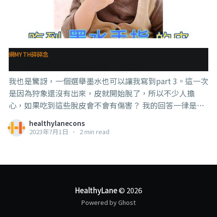
網MYTH碎碎念
不小心吃到手指上墨水會中毒嗎？
我也是驚訝，一個選舉墨水也可以讓我寫到part 3。這一次
是因為狩象還沒有出來，皮就開始脫了，所以不少人擔
心，如果吃到這些脫皮會不會有傷害？ 我的回答一律是：
“沒有，沒有問題” 就有聰明的網友來說：“蛤～這是銀
healthylanecons
哦～銀是重金屬哦，現在這些銀在我手指上這麼多，然後
2023年7月1日
•
2 min read
如果我用手指拿食物不小心吃到，不會重金屬中毒？你
sure 嗎？” . . . 嗯～很不錯呢～這時候就會擔心重金屬中
毒的問題, 那舊冠時期那些吹到亂的銀啊銅啊的洗手液、清
潔液你們就用到這麼開心？還有些人拿來噴嘴裡，還吹可
以預防老人癡呆的時候，怎麼你們就沒有這麼擔心了？ 要
HealthyLane
© 2026
知道蛤，那些洗手液清潔液裡面的金屬還是屬於活潑性質
Powered by Ghost
的（就是因為活潑所以才可以殺菌），而現在這個墨水裡