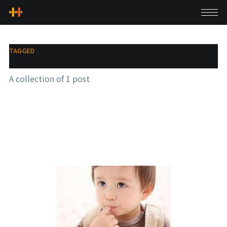
TAGGED
死皮
A collection of 1 post