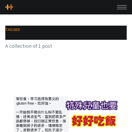
TAGGED
特殊兒童
A collection of 1 post