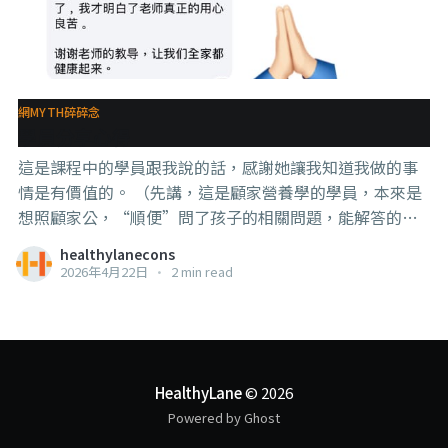
網MYTH碎碎念
學員分享心得
這是課程中的學員跟我說的話，感謝她讓我知道我做的事
情是有價值的。 （先講，這是顧家營養學的學員，本來是
想照顧家公，“順便”問了孩子的相關問題，能解答的部
分我給予解答，這課程並不是專屬特殊兒童的） 我其實基
healthylanecons
本不做特殊兒童的consult，也有很多人問我有沒有、要不
2026年4月22日
•
2 min read
要做特殊兒童的產品和課程，我都拒絕了， 理由是，我覺
得要幫助特殊兒童需要多方面，包括speech therapist、
occupational therapist和physio therapist，可以的話，
還需要有心理師，因為這不是兒童本身需要幫助而已，家
里人的心理健康也是很重要的。 以我一個人的能力而言，
HealthyLane
© 2026
能幫的有限。 言下之意，要做【正規】的特殊兒童的相關
Powered by Ghost
課程，是比較難且複雜的，這也就是為什麼市場上有很多