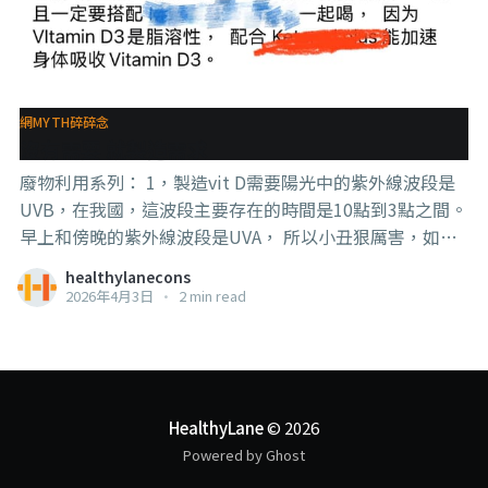
網MYTH碎碎念
沒有需要 就製造需求
廢物利用系列： 1，製造vit D需要陽光中的紫外線波段是
UVB，在我國，這波段主要存在的時間是10點到3點之間。
早上和傍晚的紫外線波段是UVA， 所以小丑狠厲害，如果
你乖乖聽他的建議，真的早上和傍晚去曬，你一樣會缺vit
healthylanecons
D（但會曬黑），然後你一樣要去買他的仙丹。 看似是給
2026年4月3日
•
2 min read
了你一個建議，但其實是給你一個坑。 . . . 2，製造vit D需
要UVB這一個知識其實小丑上的那個幾十個頂尖老師的課
的那本課本有教到，但顯然那幾十個頂尖老師教的不是沒
有用的東西，而是那幾十個頂尖老師教的是沒有用的東
西。 . . . 3，小丑賣的那種膠囊形態的vit D補充品，就不提
HealthyLane
© 2026
它是不是活性vit D了，其實裡面本來就已經有添加油來做
Powered by Ghost
吸收載體，所以是不需要【另外】跟油一起攝取來幫助吸