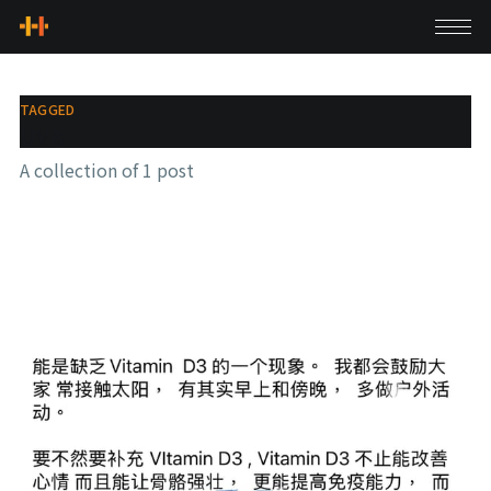
TAGGED
UVB
A collection of 1 post