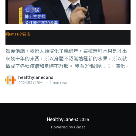
網MYTH碎碎念
無籽水果
然後他講，我們人類演化了幾億年，這種無籽水果是才出
來幾十年的東西，所以身體不認識這種新的水果，所以就
造成了各種疾病和身體不舒服。 我有2個問題： 1，演化了
幾億年怎麼就演化出你們這班東西來？ 2，這傢伙導出來
healthylanecons
的博士生是什麼德性？ #知識就是力量 #狐扯防彈衣 #水果
2024年1月9日
•
1 min read
HealthyLane
© 2026
Powered by Ghost