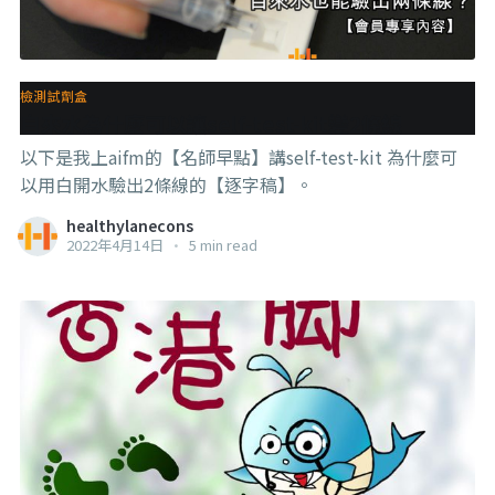
一邊講跟野味沒有關係，一邊把遠近馳名歷史悠久的野味
市場關掉。只要網路上提到某國有病毒開始傳播，就會有
人組團來討伐你的言論。 這就叫沒消息， 然而，這之後發
檢測試劑盒
生了什麼，我想大部分人還歷歷在目。 . . . 這就是公開透明
自來水為什麼可以讓self-test-kit變2條線
和不公開不透明的差別，尤其是在傳染病問題上，公開透
以下是我上aifm的【名師早點】講self-test-kit 為什麼可
明才有機會把疫情扼殺在早期。 尤其是現
以用白開水驗出2條線的【逐字稿】。
healthylanecons
2022年4月14日
•
5 min read