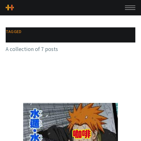
TAGGED
現象
A collection of 7 posts