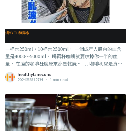
網MYTH碎碎念
咖啡
一杯水250ml，10杯水2500ml， 一個成年人體內的血含
量是4000～5000ml， 喝兩杯咖啡就要噴掉你一半的血
量， 在座的咖啡狂魔原來都是乾屍。 . . . 咖啡利尿是真
的，但不至於這麼恐怖蛤，頂多就是一下子喝很多，比如
healthylanecons
短時間內喝1000ml，就可能讓水流失多一點，但也是一點
2024年6月27日
•
1 min read
罷了，不至於這麼恐怖， 另外，所謂利尿，也有另一個情
況是比較容易想小便，平常可能膀胱要滿到60%才會有尿
意，喝咖啡後可能30%就會想小便了，但實際其實沒有流
失很多水份。 #張嘴就來蛤 #咖啡 #帶腦上網