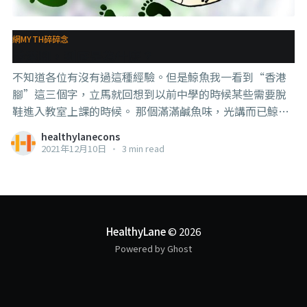
網MYTH碎碎念
香港腳，到底是為什麼？
不知道各位有沒有過這種經驗。但是鯨魚我一看到“香港
腳”這三個字，立馬就回想到以前中學的時候某些需要脫
鞋進入教室上課的時候。 那個滿滿鹹魚味，光講而已鯨魚
就已經能隔著屏幕感受到那大海的味道，怎一個刺激了
healthylanecons
得。 腳臭這個問題應該也困擾著各位廣志們。不脫鞋沒
2021年12月10日
•
3 min read
事，一到需要脫鞋的場合，真的都不知道怎麼辦。 ---------
-------------------------- 我們今天就來聊這個事。 腳會發臭
的根本原因其實很簡單，那就是——汗。 我們的腳心汗腺
發達，很容易一不小心就出汗，而大家可以把汗當作細菌
的營養液。腳只要一出汗，對細菌來說就是突如其來的一
HealthyLane
© 2026
場天降甘露。 這個時候，我們皮膚上那些原本就存在的正
Powered by Ghost
常菌落就會開始瘋狂生長，然後在生長的過程中吃喝拉
撒，瘋狂且毫無顧忌地消化汗液中的營養並轉化為一些帶
著臭氣的廢物。 就這樣，悶著悶著，你的腳就臭了。 腳臭