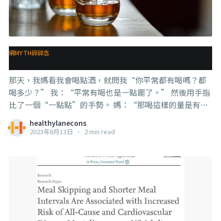
網MYTH碎碎念
酒的好處
那天，我媽看我會喝點酒，就問我“你平常都有喝嗎？都
喝多少？” 我：“平常有喝也是一點罷了。” 然後用手指
比了一個“一點點”的手勢。 媽：“那喝這樣的量是有什
麼好處嗎？”“比如促進循環之類的” 我：“沒有咧，只
healthylanecons
是喝來放鬆罷了” . . . eh。。。確實就是這樣，我們確實
2023年8月13日
•
2 min read
常看到一些“醫療科普”說喝酒可以促進血液循環啊～助
眠什麼的， 但如果你真的想要 #血液循環，那最好的方法
就是運動，哪怕還不到運動，只是多走些路，效果都會比
喝酒好， 而且還不會提高肝負擔tim。 . . . 助眠其實也是 #
假象 來的，喝一點確實可以幫助放鬆神經，但是退了之後
會有一種精神回來的感覺， 喝到想睡後的睡眠也是淺眠為
主，身體是沒辦法很好休息到的，尤其是頭腦， 這也是為