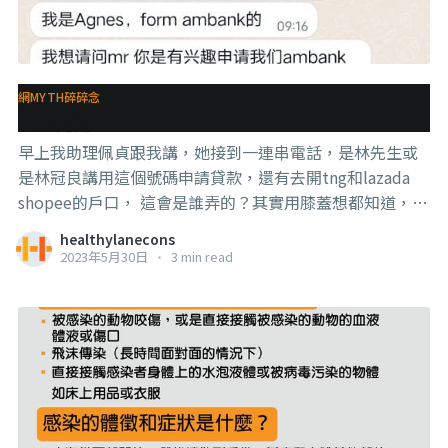
多數為年輕男性，較低受教育程度、較低收入、抽煙、酗
酒、較高的體力勞動、攝入的熱量較低、飲食的品質也較
低。 這裡就可以看得出來，這些因為一天只吃一餐，或是
沒有吃早餐的人，普遍社經地位比較低，他們可能並不是
網MYTH碎碎念
為了健康才這麼做的（然後弄巧反拙），只吃一餐是一個
抹黑這道理
附帶現象，而不完全是原因本身。同時，生活中的其他習
早上我助理佩貞跟我講，她接到一連串電話，是林先生或
慣也有可能是造成早逝的原因。 而這也是告
是林冠良講用這個號碼申請貸款，還有去開tng和lazada
shopee的戶口， 這會是誰弄的？其實用膝蓋想都知道，是
那群吃飽太得空、正面又槓不贏我和我的粉絲、耍無賴又
healthylanecons
耍不過我和我的粉絲（我們都沒有道德的，所以對道德綁
2023年5月30日
•
3 min read
架免疫）、連正臉都沒有種露的小孬孬們，去搞的事情，
其實這也不是第一次了，那次那個號稱10幾萬粉絲的假教
授帶它的小狗們來我的地方鬧的時候，它們發現講不贏，
就在telegram群組裡面號召它的小狗們去騷擾我公開出去
的電話（它們裡面有人截圖給我看）， 好在，這個號碼是
工作用途而已，麻煩是麻煩，但也覺得很好笑。 。 。 。
這就是這個社會的現實面貌， 很多時候我講到我遇到的一