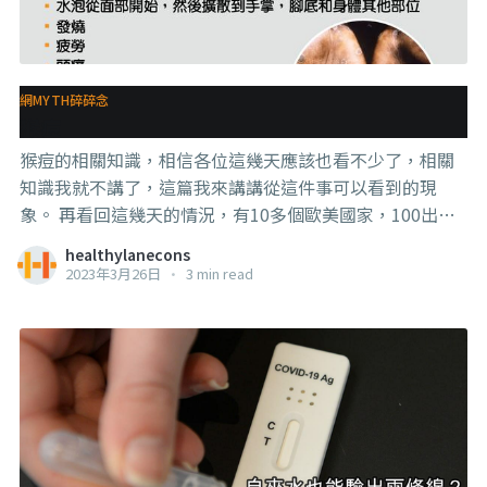
些麻煩的時候，就會有熱心網友教我去報警，其實，報警
我也不是沒有做過，但他們也跟我講他們tak boleh buat
apa，因為我這不是3R的事情。 而那些藏在網路背後的東
西，因為我講的話危害到了它們的利益，又沒辦法拿我怎
網MYTH碎碎念
麼辦時，就會做這種事情來洩憤，來搞麻煩。其實做生意
猴痘
的朋友可能也多多少少遇過這種事情，尤其你做的越在
猴痘的相關知識，相信各位這幾天應該也看不少了，相關
理，那些不講理的越沒辦法拿
知識我就不講了，這篇我來講講從這件事可以看到的現
象。 再看回這幾天的情況，有10多個歐美國家，100出頭
的確定案例，WHO公佈會人傳人，而且傳播速度快，目前
healthylanecons
沒有疫苗可以打，傳播途徑是跟人與人的接觸和人與動物
2023年3月26日
•
3 min read
接觸，所以要預防就是減少跟人和動物的接觸，尤其不要
去吃野味。 然後就又有水軍開始在刷說這又是有預謀的銷
售喵喵的手段，歐美國家就是這麼齷齪邋遢才會讓這種動
物身上的疾病傳到人類身上等等。 可是，平心而論，難道
有消息就真的是壞消息？ 沒有消息就是好消息？ . . . 還記
得2019年年底的時候，有一個傳染病開始在某個地方出
現，然而有關單位極力否認，吹哨人被警示和訓誡，連
WHO的總監也幫腔沒有證據顯示這會形成一個疫情，然後