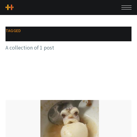
TAGGED
魷魚
A collection of 1 post