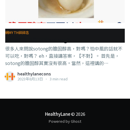
網MYTH碎碎念
膽固醇高不可以吃sotong?
很多人來問說sotong的膽固醇高，對嗎？怕中風的話就不
可以吃，對嗎？ eh，直接講答案，【不對】。 首先是，
sotong的膽固醇其實沒有很高。當然，這裡講的
“sotong”不是單指sotong（魷魚）罷了，還包括墨魚章
healthylanecons
魚小卷這些容易被搞混的頭足綱軟體海鮮們。 （這裡沒有
2023年8月13日
•
3 min read
要教怎麼分蛤，網路上大把教怎麼分的圖，隨便找就有
了） 他們的膽固醇大概都是每100g 200到300mg多一點之
間，比雞蛋的每100g 350++來得低。 當然，如果你是吃有
蛋的那種，就會更高一點。比如魷魚蛋，每100g是
1270mg的膽固醇。 但這不是問題。 . . . 因為，眾所周知
HealthyLane
© 2026
（好啦好像也不是那麼多人知道），提高血膽固醇的主要
Powered by Ghost
元兇並不是食物中的膽固醇，而是【過多的飽和脂肪】，