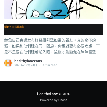
網MYTH碎碎念
鼾聲如雷，我是不是有問題？ ——第一篇
鯨魚自己身邊就有好幾個鼾聲如雷的親友。真的毫不誇
張，如果和他們睡在同一間房，你絕對要有必要考慮一下
是不是要在他們睡著前入睡，這樣才能避免在陣陣雷聲之
中一夜無眠。就算半夜被吵醒也不是什麼稀奇的事。 那麼
healthylanecons
到底這些震耳欲聾的鼾聲，如何被解釋呢？且聽鯨魚緩緩
2021年12月24日
•
4 min read
道來。 ----------------------------- 一般上當人在睡覺的時
候，全身肌肉都會放鬆，喉嚨壁的肌肉也不例外。放鬆的
肌肉會導致呼吸道變窄，而增加空氣在流經喉嚨時，因震
動而發出聲音的機率。呼吸道越窄，打鼾的聲音就會越
大。 輕微打鼾並不是什麼病理性情況，這就是為什麼大家
HealthyLane
© 2026
在睡覺的時候或多或少都出現過打鼾的情況。 但是如果打
Powered by Ghost
鼾的情況非常嚴重，甚至到了能影響枕邊人睡眠的程度，