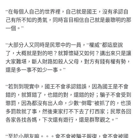
“在每個人自己的世界裡，自己就是國王，沒有承認自
己有所不知的勇氣，同時盲目相信自己就是最聰明的那
一個。”
“大部分人又同時是民眾中的一員，“權威”都這麼說
了，大概就是對的吧？就算懷疑又如何？講出來只是讓
大家難堪，斷人財路如殺人父母，對方有錢有權有勢，
還是多一事不如少一事。”
“若到到現實中，國王不會承認錯誤，因為國王是不會
錯的，就算錯了，也錯的對，還錯的好；騙子不會受到
懲罰，因為都沒有出人命，少數“倒霉”被抓了的，也頂
多罰款就了事，然後東家打不下去了打西家；民眾各回
各家各找各媽，下次還有遊行，還是群聚觀之。”
“至於小朋友嘛。。。會不會被騙子報復，會不會被國