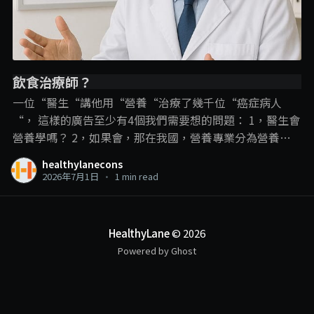
飲食治療師？
一位“醫生“講他用“營養“治療了幾千位“癌症病人
“， 這樣的廣告至少有4個我們需要想的問題： 1，醫生會
營養學嗎？ 2，如果會，那在我國，營養專業分為營養師
和飲食治療師，那他是用哪一個專業內容？ 3，即使是飲
healthylanecons
食治療師可以進行疾病的“飲食治療“，但在這裡，飲食
2026年7月1日
•
1 min read
治療師和營養學的角色還是在輔助治療、幫助疾病的管
理、減少副作用和併發症的發生。 並不是直接用飲食就把
疾病給治了，尤其是癌症這種複雜的疾病。 4，以醫生的
HealthyLane
© 2026
頭銜，確實可以“治療“癌症，那敢問他是開藥呢？動手
Powered by Ghost
術呢？還是化療電療呢？ 一個線上課程可以做到這些？ . . .
另外我們也可以有多1個反思： 衛生部現在是限制沒有相
關專業資格的人使用營養師和飲食治療師的頭銜，那如果
一個人使用醫生頭銜講他進行營養治療呢？限制的到嗎？