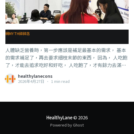
網MYTH碎碎念
人體需求
人體缺乏營養時，第一步應該是補足最基本的需求， 基本
的需求補足了，再去要求細枝末節的東西， 因為， 人吃飽
了，才能去追求吃好和好吃， 人吃飽了，才有餘力去滿足
精神上的追求， 吃太飽了，才會做無聊的事（？ 欠缺時，
healthylanecons
講究太多，只是另一種延誤；先讓身體不垮，才有機會談
2026年4月27日
•
1 min read
優化。 先學走，再學跑；先求有，再求好。 #三生有Siin
#知識就是力量 #預防勝於治療 作者：林冠良營養師Siin
HealthyLane
© 2026
Powered by Ghost