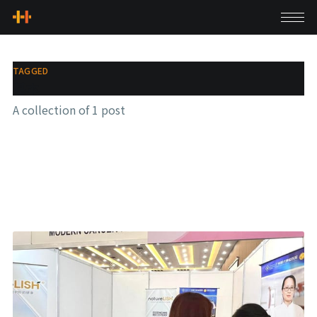
TAGGED
基本
A collection of 1 post