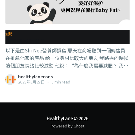
減肥
我需要減肥嗎？
以下是由Shi Nee營養師撰寫 那天在商場聽到一個銷售員
在推薦他家的產品 給一位身材比較大的朋友 我路過的時候
這個朋友情緒比較激動 他說：“為什麼我需要减肥？ 我那
麼可愛~“ 還不忘撒個嬌 看著他這麼自信的份上 我看了他
healthylanecons
多兩眼 一不小心撞到前面的柱子 他竟然跟銷售員說：“你
2023年3月27日
•
3 min read
看我還迷倒了人家呢~” 我馬上溜之大吉 我太難了…. 其實
每個人都有每個人漂亮的地方 不管是胖還是瘦 只要自信没
有人會說你不好看 那什麼樣的人才需要減肥？ 以健康的角
度的話 當然是要看你的BMI 體重/身高2 如果超過
24.5kg/m2 那就要開始注意了 但是這不代表全部 因為體重
HealthyLane
© 2026
包含了脂肪，肌肉，骨骼，水等 所以要更準確知道自己是
Powered by Ghost
重什麼 可以用一些測量的機器 雖然不同的機器，不同款