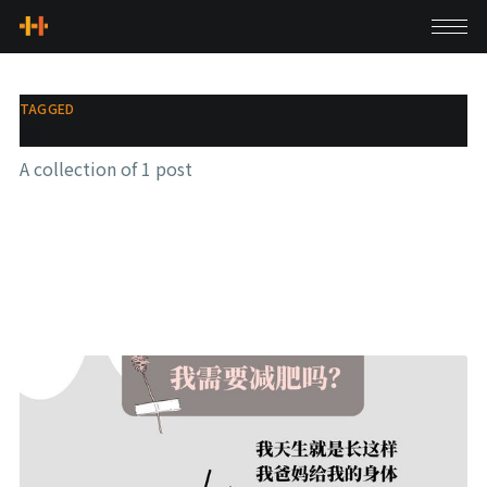
TAGGED
瘦
A collection of 1 post