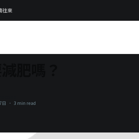
務往來
要減肥嗎？
necons
27日
•
3 min read