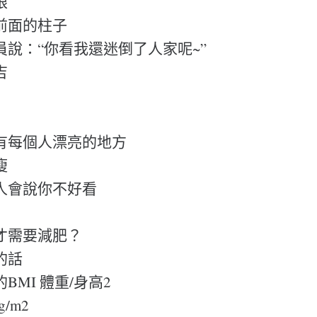
眼
前面的柱子
員說：“你看我還迷倒了人家呢~”
吉
有每個人漂亮的地方
瘦
人會說你不好看
才需要減肥？
的話
BMI 體重/身高2
g/m2