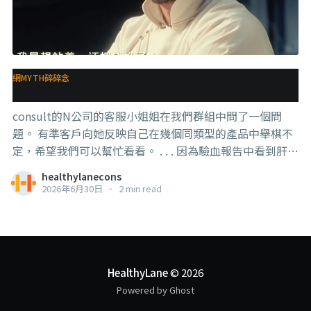
網MYTH碎碎念
人要有主張
consult的N公司的客服小姐姐在我們群組中問了一個問
題。 有準客戶向她反映自己在幾個同類型的產品中舉棋不
定，希望我們可以幫忙看看。 . . . 因為驗血報告中看到肝指
數有一些超標，所以醫生開了一些護肝的東西，他拿照片
healthylanecons
問A品牌（不是某直銷蛤，只是隨便取一個代號罷了）的客
2026年6月30日
•
2 min read
服，A品牌客服的回應是：”不要吃西藥，建議吃保健
品”，然後給他推薦了自家的產品。 . . . 準客戶問客服小姐
姐，看她有什麼意見，A品牌的產品是不是真的比那個西藥
好？ 然後客服小姐姐反映上來，說能不能直接跟準顧客說
“如果想要停藥，要先做好飲食、定期檢查，並跟醫生討
HealthyLane
© 2026
論，不能自己擅自停” （就是我平常教的那一套）
Powered by Ghost
Meanwhile，我們團隊中的藥劑師看了照片後，發現這其