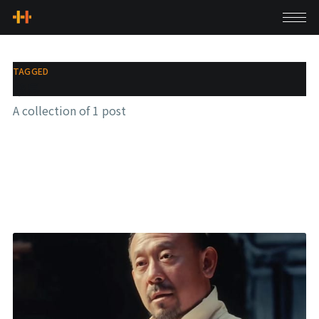
TAGGED
藥房
A collection of 1 post