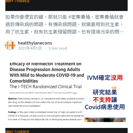
網MYTH碎碎念
多的原料，萃取到來還不夠純，效果會因此打折， 2，
大麻雞
【沒有那麼多原料】，通常，你想要的成分只佔原料的很
如果你要便宜的雞，那就只能 #密集養殖，密集養殖就會
小的比例，如果你要大量生產到普通人都
遇到傳染病的問題，有傳染病問題，就需要用到抗生素，
用了抗生素，就有抗生素殘留問題，也有環境污染的問
題，然後就有製造出 #超級細菌 的問題， 順帶一提，養殖
healthylanecons
業用的抗生素還有一個功能是【投放小量抗生素可以讓動
2023年4月5日
•
5 min read
物長得大一點重一點】，會有這個效應的原理目前沒有一
個定論，但很可能跟腸道菌失衡有關（腸道菌失衡，就比
較容易肥胖，人也一樣）， 所以，如果你不想要有用藥的
問題，那你就只能選放養的雞， 放養的確實更安全，但第
一個問題就是【貴】，第二個問題就是你可能用貴的價錢
買到【假的】放養雞。 . . . 曾經我有帶一位台灣的朋友來認
識本地的雞農（有規模的），他是做給動物吃的益生菌
的，雞吃了免疫力也會比較好，營養吸收比較好，雞蛋和
雞肉的品質也會比較好， 但是走了一圈，沒有一位雞農敢
嘗試，你想，益生菌罷了，人也會花大錢去吃的東西，給
雞吃反而不敢了， （我個人也有給過一個專出口到外國的
網MYTH碎碎念