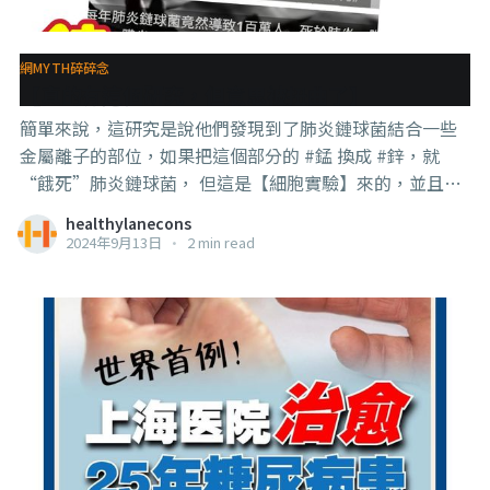
以被拿來大做文章，諸如吃藥吃死的呀～
網MYTH碎碎念
【真的有這個研究，但意思被扭曲了】
簡單來說，這研究是說他們發現到了肺炎鏈球菌結合一些
金屬離子的部位，如果把這個部分的 #錳 換成 #鋅，就
“餓死”肺炎鏈球菌， 但這是【細胞實驗】來的，並且需
要用到他們【另外設計的蛋白質】作為導入工具， 研究作
healthylanecons
者也如此說：With this new information we can start to
2024年9月13日
•
2 min read
design the next generation of antibacterial agents to
target and block these essential transporters. 所以這就
跟“癌細胞會吃糖，癌細胞會吃glutamine”的那些研究
一樣，都是找到癌細胞或細菌吃某些東西的“嘴巴”，然
後找方法“堵住”那個嘴巴，讓它們“餓死”， 這些都屬
於設計藥物的前驅研究，