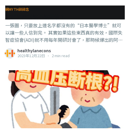
親戚的 #葡萄柚，也有一樣的效果， 各位要注意嘿～ #這
網MYTH碎碎念
只是西藥 #保健品基本沒差 #中藥的話去問中醫比較恰當
食療與醫療該不該相信？
一張圖，只要放上連名字都沒有的“日本醫學博士”就可
以讓一些人信到完。 其實如果這些東西真的有效，國際失
智症協會(ADI)就不用每年開研討會了，那時候爆出的阿茲
海默症data造假也就不會鬧那麼大了， 反正食療就夠了嘛
healthylanecons
～那大家都研究怎麼種番茄、種南瓜、種蘋果、種可可就
2023年12月22日
•
2 min read
好了。 . . . 當然，一定會有人說，就是因為藥廠要賺錢啊，
所以才要把阿茲海默症的嚴重性無限放大，然後再收買我
們這些不學無術的人來打壓這些美妙的食療方，這樣才可
以讓無知的民眾放棄這些已經被日本醫學博士推薦有效的
食物，進而讓大家乖乖掏錢來買人造的藥，而不是用天然
的飲食。 咳咳～沒錯，藥廠和醫療系統確實有黑的地方，
但其實蛤，如果這些番茄南瓜蘋果巧克力哪怕其中一個是
證明有效的，那你覺得那些黑到出汁的藥廠和醫療系統會
怎麼做？ 很簡單的，壟斷這些農作物就夠了（不曉得怎麼
壟斷？有個很簡單的方法是運用基因改造），這樣更便宜