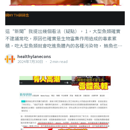
少1型糖尿病的患者使用了這個做法，但2型是第一例。 因
為這是第一例用在2型糖尿病的移植成功案例，而且效果很
網MYTH碎碎念
好，不止1型處理掉了（不用打胰島素了）
魚類裡的重金屬
這“新聞”我提出幾個看法（疑點）， 1，大型魚類確實
不建議常吃，原因也確實是生物富集作用造成的毒素累
積，吃大型魚類就會吃進魚體內的各種污染物， 鮪魚也確
實是大型魚類，但並不是每一種鮪魚都真的很大，電視上
healthylanecons
看到那種比一個人還大的那種其實不常有，東港鮪魚季也
2024年7月30日
•
2 min read
只是5月到7月，要連續吃半年有難度。 . . . 2，但是鮭魚不
算大型魚類咧，頂多算是中型，還主要是養殖的，也不算
深海魚， 鮭魚要注意的是寄生蟲和用藥問題，我覺得重金
屬可能性不大，in facts，鮭魚還是在FDA 的【lower
mercury seafood】的best choice之一。 有趣的是，會講
鮭魚重金屬很高的都是中文資料來源，我覺得很可能是一
傳十十傳百造成的。 . . . 3，文中有建議吃的魚選巴掌大小
就好，那很多魚都比巴掌大（可以看看 @在家做生魚片 這
麼小的魚不多） . . . 4，文中還有提到家里人買了很多高劑