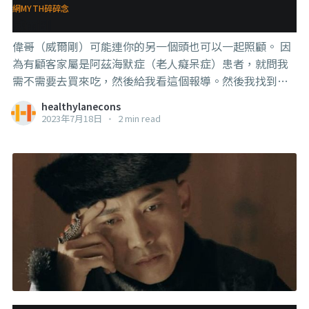
網MYTH碎碎念
威爾剛
偉哥（威爾剛）可能連你的另一個頭也可以一起照顧。 因
為有顧客家屬是阿茲海默症（老人癡呆症）患者，就問我
需不需要去買來吃，然後給我看這個報導。然後我找到了
研究的原文，這是去年12月發表在Nature的研究，蠻新
healthylanecons
的。 . . . 簡單講一下，研究的做法是用保險公司的資料，比
2023年7月18日
•
2 min read
對723萬人，追踪6年，發現有吃偉哥的人患上阿茲海默症
的風險低了69%（真是應景的數字）。 所以作者判斷偉哥
有作為預防和治療阿茲海默症的藥物的潛力。 注意，目前
還是【潛力】的等級，真的要作為正規用藥，可能還需要
一段時間的研究才行。 而且，這不是單純的臨床試驗，而
是用保險公司的資料回推的，所以這723萬個樣本，想當然
也都是男人。所以對女性是不是有幫助也不能完全確定。
【不過看原理應該是對女性也有幫助，但目前還沒有確切
報告】。 而且，偉哥自己本身也還是有一些不良反應的，
比如心臟病猝死的可能性提高。 （所以這是一款很成功的
研發失敗的藥物，因為它原本是作為心臟病藥物開發的，