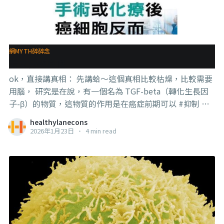
的蛋白質 2，mTORC1的作用是營養/能量/氧化還原反應的
感受器，並控制蛋白質的合成 3，吃下的omega 6 會被
FABP5 傳輸到視丘神經元，並活化 mTORC1。 這個機制
是在大腦的代謝與行為調控中觀察到的。 . . . 因為脂肪本來
網MYTH碎碎念
就是細胞的能量和原料，omega 6又是最常見的脂肪種類
看文分辨真假
之一
ok，直接講真相： 先講蛤～這個真相比較枯燥，比較需要
用腦， 研究是在說，有一個名為 TGF-beta（轉化生長因
子-β）的物質，這物質的作用是在癌症前期可以 #抑制 癌
症的發展，但如果到了癌症後期，它反而可能會反過來幫
healthylanecons
助癌症發展的更快。 研究者就是在研究並確認這件事。 他
2026年1月23日
•
4 min read
們用來【基因改造的試驗老鼠】來做實驗，發現在給老鼠
【某一種】化療藥和電療之後， TGF-beta 的含量提高，
同時，老鼠體內的癌細胞數量和【癌症轉移】也提高了。
之後他們使用另一種抑制TGF-beta的抗體後，這個不良效
應就停止了。 這是他們做的研究，然後【某些人】就斷章
取義，就講這研究證明了【化療會造成癌症加速擴散】，
然後這篇研究發表在美國的期刊上，就變成【美國承認】