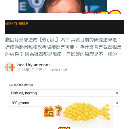
網MYTH碎碎念
膽固醇藥物會導致男生陽痿？
膽固醇藥會造成【軟趴趴】嗎？ 其實目前的研究結果是：
造成勃起困難和改善陽痿都有可能。 為什麼會有截然相反
的結果？ 因為雖然都是陽痿，但影響的原理是不一樣的。
造成勃起困難的原理，是藥物會造成降低膽固醇的水平，
healthylanecons
而膽固醇是男性荷爾蒙的原料，原料減少，荷爾蒙的製造
2025年2月27日
•
2 min read
就會減少，也就造成勃起困難。 注意蛤，這並不代表你的
膽固醇越高，你的硬度就越高， 也不代表你通過飲食改善
膽固醇了，你也會勃起困難。 這只是藥物可能的副作用而
已，而且這個副作用比較少見，並不是吃了就會軟。 . . . 改
善陽痿的原理，是改善血脂指數後，【血管】的健康程度
會提高，【心臟】也比較有力，血pump得比較多， 充血
改善了，血管彈性恢復了，性功能也就改善了。 而且這效
果是比陽痿更常見的。 反過來，如果你因為怕硬不起來而