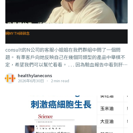
網MYTH碎碎念
人要有主張
consult的N公司的客服小姐姐在我們群組中問了一個問
題。 有準客戶向她反映自己在幾個同類型的產品中舉棋不
定，希望我們可以幫忙看看。 . . . 因為驗血報告中看到肝指
數有一些超標，所以醫生開了一些護肝的東西，他拿照片
healthylanecons
問A品牌（不是某直銷蛤，只是隨便取一個代號罷了）的客
2026年6月30日
•
2 min read
服，A品牌客服的回應是：”不要吃西藥，建議吃保健
品”，然後給他推薦了自家的產品。 . . . 準客戶問客服小姐
姐，看她有什麼意見，A品牌的產品是不是真的比那個西藥
好？ 然後客服小姐姐反映上來，說能不能直接跟準顧客說
“如果想要停藥，要先做好飲食、定期檢查，並跟醫生討
論，不能自己擅自停” （就是我平常教的那一套）
Meanwhile，我們團隊中的藥劑師看了照片後，發現這其