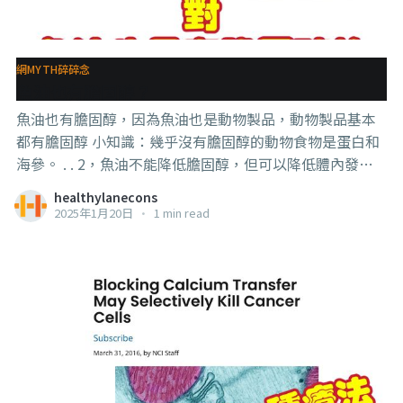
貿貿然停藥，那你很可能會更加硬不起來。 所以那些隨便
抓著其中一個比較少見的副作用來跟你講藥物讓你陽痿
的，都是別有用心。 而且，多的是硬不起來就怪天怪地，
網MYTH碎碎念
怪東怪西，千錯萬錯都不是自己的問題的人。 這種說法就
魚油也有膽固醇？
很有市場。 #正視問題 #知識就是力量 #用藥安全
魚油也有膽固醇，因為魚油也是動物製品，動物製品基本
都有膽固醇 小知識：幾乎沒有膽固醇的動物食物是蛋白和
海參。 . . 2，魚油不能降低膽固醇，但可以降低體內發炎
反應，這一好處才是可以減少心血管阻塞的風險的原因， .
healthylanecons
. 3，魚油的膽固醇和你想要降低的血膽固醇是基本不同的
2025年1月20日
•
1 min read
東西，所以吃魚油也不會提高膽固醇 . . 4，有吃清血藥血
壓藥的人，不建議吃魚油，因為容易造成凝血不良，有些
人手腳會出現黑青的斑。 如果一定要吃，請詢問你的醫生/
藥劑師/營養師 . . 5，因為魚油一定是refined的，所以在我
的體系內不算在好油的行列。 #知識就是力量 #魚油 #膽固
醇