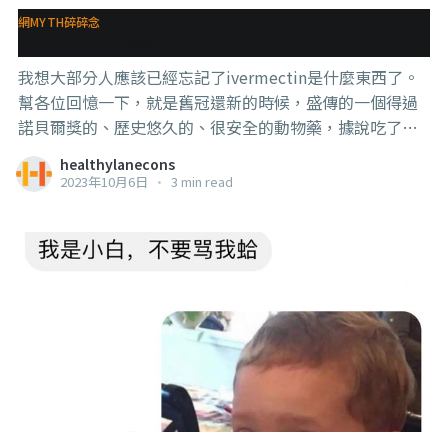
根還在，只要你停藥或是隨便亂吃，血糖就馬上飆給你
網MYTH碎碎念
看。】 . . . 理解了上述解釋，應該就能明白，【症狀】要和
ivermectin解禁
【疾病】分開看的道理，
我想大部分人應該已經忘記了ivermectin是什麼東西了。
幫各位回憶一下，就是舊冠還新的時候，盛傳的一個得過
諾貝爾獎的、歷史悠久的、很安全的動物藥，據說吃了就
不用打喵喵了，吃了還可以有舊冠治舊冠，沒舊冠防舊
healthylanecons
冠。 前天，澳洲政府解禁了這個藥的處方限制，也就是說
2023年10月6日
•
3 min read
至少在澳洲，從6月1號開始，處方還是需要的，只不過就
不僅限於原本的寄生蟲感染的使用。 當然，有些網友就很
高興了啦~覺得說真相終於大白啦～還ivermectin一個清白
了～我們這些當初一直強調不要隨便吃的專業人士快去食
五穀輪迴之物等。 . . . 那麼，這個公告是不是真的說澳洲從
此就【認可】了ivermectin（之後簡稱ivm）可以用來預
防舊冠、治療舊冠的效果？當初我們這些反對的poor guy
就都是拿了喵喵廠的錢來打壓這個仙丹？ 不急，看內文就
知道了。 內文【第三段】就寫了： 在評估了ivm的風險和
益處之後，ivm在其批准用途出現短缺的可能性很小，加上