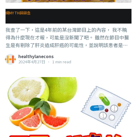
正常細胞餓死。 報導的影片中，龔院長說的其實也是這個
意思，但經過天才的剪輯，就變成“不吃糖就可以抑制癌
網MYTH碎碎念
細胞生長”的意思了。 我沒有馬賽克龔院長，是因為他也
愛河果汁會得肝癌？
是受害者。 . . . 而且，這還只是【想法】，標題裡還有【可
我查了一下，這是4年前的某台灣節目上的內容， 我不曉
能】，結果到了霉體的標題，就變成”台灣
得為什麼現在才報，可能是沒新聞了吧。 雖然在節目中醫
生是有剔除了肝炎造成肝癌的可能性，並說明該患者是先
脂肪肝再行成肝癌的。 但是飲食相關的肝癌原因還有亂用
healthylanecons
藥物、吃發霉的食物、酗酒等。 這裡我覺得我們最需要注
2024年4月27日
•
1 min read
意的，不是愛不愛喝果汁會不會造成肝癌的問題， 而是只
看患者的飲食習慣中有果汁，就直接判斷有可能是果汁造
成的，這是一種不甚負責任的判斷。 . . . 注意蛤，我這裡也
不是說濾渣的果汁沒問題， 我也是不鼓勵喝濾渣果汁的，
因為這就是在喝果糖水， 而是說，兩句話就下判斷太輕
率。 #預防勝於治療 #水果還是直接吃吧 #帶腦看電視