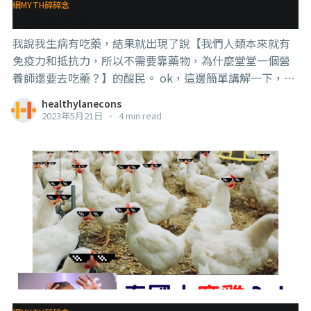
網MYTH碎碎念
結果發現對其他器官有很多很棒的好處，唯獨對心臟問題
生病時的免疫力
沒什麼幫助，還可能有害。） . . . 所以，我個人的建議是，
我說我生病有吃藥，結果就出現了說【我們人類本來就有
如果你是本來就有吃偉哥的
免疫力和抵抗力，所以不需要靠藥物，為什麼堂堂一個營
養師還要去吃藥？】的酸民。 ok，這邊簡單講解一下，你
可以把藥物視為人類的 #抵抗力的衍生。 當我們遇到單靠
healthylanecons
我們的免疫力抵抗力和體力也不足以可以對抗的疾病時，
2023年5月21日
•
4 min read
就要尋求藥物的幫助。 （eh。。。放心，我也不是真的把
這些酸梅精轉世的話放在心上，我只是以這個為題，再做
一些科普） . . . 這裡講的藥物，還不一定就是西藥那種合成
的東西，草藥其實也算，比如野生動物生病了，也會找野
草來吃。你看，連野生動物也知道要求助與平常沒有吃的
野草了， 同時我也告訴各位，現代的藥物，有很多其實也
是先在自然界（植物、苔蘚等）發現其效用，才使用人工
合成來進行大量生產的。 . . . 你可能會想，為什麼要 #脫褲
放屁？自然界都有的東西為什麼還要人工合成出來？ 2個
考量， 1，【純化】，自然界的物質會和其他物質（雜
質）一起存在，所以如果完全要用萃取的，你需要用到很