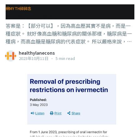
也更快。 藥廠和醫療系統確實黑啦，但你把醫療系統想到
網MYTH碎碎念
那麼蠢，其實只是在反映出那些造謠着的智商罷了。 #若
高血壓可以逆轉嗎？
智限制了一些人的想像 #不過有些人天生就是做韭菜的料 #
答案是：【部分可以】，因為高血壓其實不是病，而是一
啊想吃韭菜餃子了
種症狀。 就好像高血糖和糖尿病的關係那樣，糖尿病是一
種病，而高血糖是糖尿病的代表症狀。 所以嚴格來說，你
是可以控制，甚至逆轉高血糖，但是你逆轉不了糖尿病，
healthylanecons
因為糖尿病的原因無非2個，第一型糖尿病（type 1 DM）
2023年10月11日
•
5 min read
的胰島素分泌障礙，還有第二型糖尿病（type 2 DM）的胰
島素阻抗。 這兩個原因是沒辦法逆轉的，你怎麼調整飲食
都沒用，因為胰島素分泌障礙是天生的胰臟問題，胰島素
阻抗則是後天持續過度做工，造成的細胞損傷，而且這個
損傷還是基因層面的損傷，形成了就沒辦法修復。 （除非
你用基因編輯技術來修復，比如CRISPR，但這類研究還在
進行中，還有一些技術等待攻克） 但要控制血糖高是有很
多種方法的，比如糖尿病藥Metformin、胰島素注射、苦
瓜萃取物、牛樟芝三萜、控制飲食等。 但通俗一點就是
說，【高血糖這個症狀是可以控制的，但是你糖尿病的病