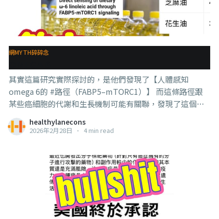
實也不是西藥，而是Silybum marianum，也就是大家熟
悉的milk thistle， 所以醫生開的也是一種護肝產品，並不
是西藥。 顯然，A品牌的客服要嘛是看到tablet用鋁箔包起
來的，就以為是西藥了，或是知道是milk thistle（隨便查
網MYTH碎碎念
一下其實就知道了的），但為了嚇顧客，講成是西藥。 這
OMEGA 6
種場景有沒有很熟悉？ . .
其實這篇研究實際探討的，是他們發現了【人體感知
omega 6的 #路徑（FABP5–mTORC1）】 而這條路徑跟
某些癌細胞的代謝和生長機制可能有關聯，發現了這個路
徑，之後就有很多方式可以做。比如檢測這條路徑可以用
healthylanecons
來觀測某些癌症的發展，或是阻斷這條路徑可以餓死癌細
2026年2月28日
•
4 min read
胞。 對，有沒有很熟悉？ 那些據說發現癌細胞喜歡吃糖，
喜歡吃glutamine的“研究”，其實就是在找這些路徑，
細胞攝取糖和glutamine的路徑已經找到了，而現在找到
的細胞攝取脂肪的路徑。 只是這樣而已，並不是什麼【頂
級期刊Science證明omega 6會養癌細胞】。 真相就是這
個，如果你對他們的發現有好奇心，可以繼續看下去。 . . .
那條路徑簡單來說是這樣的： 1，FABP5是一種運送脂肪酸