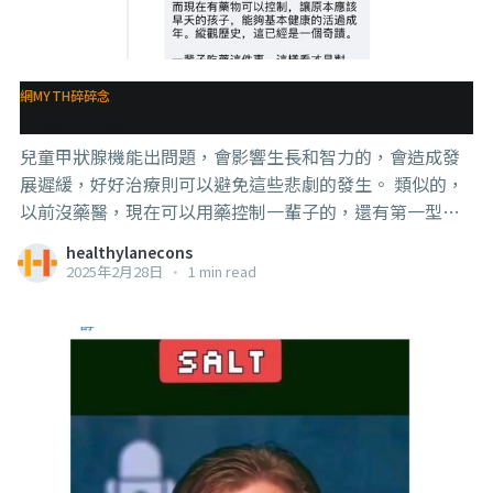
所以這一種藥物確實會影響vit D的 #吸收， 對，是吸收罷
了，並不會影響 #合成，你有曬太陽，身體還是會合成製
造vit D的。 。 而且這種藥物影響的是全體的油溶性維生素
網MYTH碎碎念
A、D、E、K的吸收，不只是D罷了。
兒童甲狀腺
兒童甲狀腺機能出問題，會影響生長和智力的，會造成發
展遲緩，好好治療則可以避免這些悲劇的發生。 類似的，
以前沒藥醫，現在可以用藥控制一輩子的，還有第一型糖
尿病和某幾種的白血病等。 確實，沒人希望一輩子吃藥，
healthylanecons
甚至還有人會笑是藥罐子。 那是那些人不懂事，不要管他
2025年2月28日
•
1 min read
們。 我們反而該慶幸的是身在這個年代，還有機會用“逆
天”的方式讓無辜的孩子們延長生命，可以基本像正常人
一樣生活。