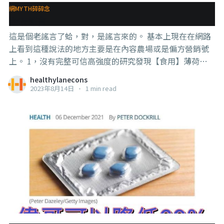
澳洲對舊冠的喵喵接種率和混合免疫率很高，一些人使用
網MYTH碎碎念
ivm現在已經不太可能損害公共健康。 看得懂嗎？ “這裡
殺精謠言
講的是，反正在我們澳洲，喵喵的施打率很高，所以不會
這是個老謠言了蛤，對，是謠言來的。 基本上現在在網路
出現那
上看到這種說法的地方主要是在內容農場或是偏方營銷號
上。 1，沒有完整可信高強度的研究發現【食用】薄荷和
可樂的成份可以造成你丸子內的子孫數量【直接】減少，
healthylanecons
如果是【間接】的倒是有可能，比如可樂喝多了會胖，薄
2023年8月14日
•
1 min read
荷糖吃多了會胖，胖了就真的會降低精子數量， 但你偶爾
吃一次喝一次，並不足以讓你晚上可以不用戴套。 比如抽
薄荷口味的煙，讓你子孫哀嚎遍野的，是煙，而不是薄
荷。 . . . 2，反過來，倒是有研究發現薄荷萃取物可以讓
（山羊的）精蟲的在保存時維持更好的品質。 但這也不是
給山羊吃薄荷，而是在【保存】的時候【添加】薄荷的萃
取物（還有百里香和薑黃素）。 . . . 所以如果有s精的需
要，那還是使用正規的藥物比較好。 也拜託不要用可樂去
做清洗的動作蛤， 謝謝合作。 #x教育 #知識就是力量 #狐
扯防彈衣