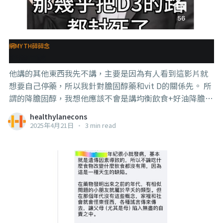
吃、某仙丹無限量吃就能餓死癌細胞的。 . . . 這個發現的意
義是，【發現了針對p53 基因缺陷的癌細胞可能會有更好
的治療效果】 我特別提出這一點也是讓大家知道，有些治
療的方法是針對性很高的，而且這種精準的治療會越來越
網MYTH碎碎念
多， 比如這一個方法是針對p53基因缺乏的前列腺癌細胞
降膽固醇
種類，所以沒有p53基因缺陷
他講的其他東西我先不講，主要是因為有人看到這影片就
想要自己停藥，所以我針對膽固醇藥和vit D的關係先。 所
謂的降膽固醇，我想他應該不會是講均衡飲食+好油降膽固
醇會影響vit D， 那麼，除此之外，最有效率的就是吃膽固
healthylanecons
醇藥了（他影片中有講很多人很喜歡吃降膽固醇的藥） 而
2025年4月21日
•
3 min read
降膽固醇的藥物有3大類， 1，最常見的statin類是不會影
響vit D的合成的，反而還有一些研究發現會提高vit D在血
液中的濃度（當然，這不是鼓勵你吃statin類藥物來提高
vit D，只是說剛好發現到有這樣的正面效果） . . . 2，第二
種是 PCSK9，這類藥物對vit D並沒有影響，正面負面都沒
有。 . . . 3，第三種是cholestyramine和colestipol，這類
藥物因為原理是通過在腸道中結合膽酸，然後排出體外，
迫使身體使用膽固醇來合成新的膽酸，從而降低膽固醇，