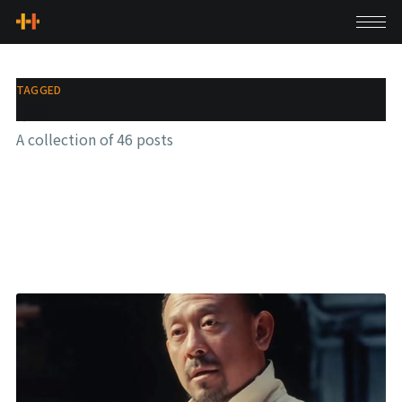
TAGGED
藥物
A collection of 46 posts