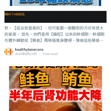
網MYTH碎碎念
自然療法
對，【這治愈是真的】，但可能跟一般聽到的方式有很大
的差距。 首先，他們是用【編程】出來的幹細胞，幹細胞
在體外轉變成【胰島】再移植進身體裡，隨後這些胰島生
產了【胰島素】，讓患者【不需要再注射】胰島素。 所以
healthylanecons
這不是藥物也不是自然療法，也跟飲食沒有關係，而是使
2024年8月15日
•
3 min read
用到【幹細胞+基因改造+微創+器官移植】的療法。 各位
應該都有聽過【用你的幹細胞培植出一個新的器官，再移
植進體內，因為基因是你的，所以不會排斥】的想法，就
是這個概念， 只不過這個概念想法很簡單，但有很多技術
要突破，比如這裡面就搭配了基因改造（“改造”不好
聽，所以用“編程”）的技術， 也不是做出來了就直接用
了，還有經過老鼠實驗和猴子實驗，移植後也有持續觀察
至少半年，確認沒有排斥和突變成腫瘤，並且在論文發表
前也有持續在觀察患者情況等， 據說，該團隊已經有幫不