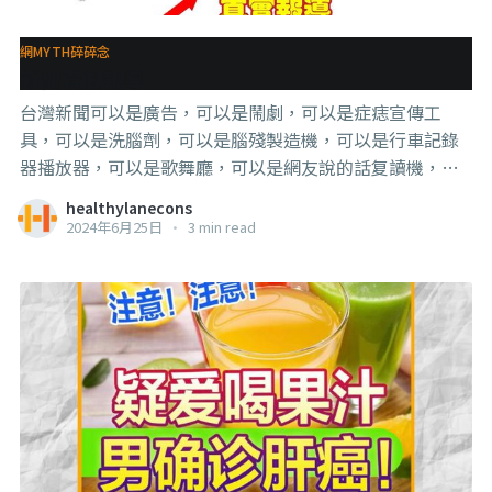
量魚油保健品給老翁吃，這是標題沒有提到的， 如果是沒
有處理好的魚油（比如沒有蒸餾完全）的魚油，是有可能
網MYTH碎碎念
重金屬超標的。 如果這是我的consult，我還會詢問有沒有
新聞真假報導
吃其他草藥或是來路不明的
台灣新聞可以是廣告，可以是鬧劇，可以是症痣宣傳工
具，可以是洗腦劑，可以是腦殘製造機，可以是行車記錄
器播放器，可以是歌舞廳，可以是網友說的話复讀機，總
之就不是真正意義的新聞作用， 【少小不讀書，長大當記
healthylanecons
者】這句話最早也用在諷刺台灣霉體的。 如果你真的看到
2024年6月25日
•
3 min read
一個台灣新聞有吸引你的標題，我奉勸各位最好是去找原
文來看。 . . . 所以，真相是： 龔院長和他的團隊提出的想
法是【癌症可能是一種新陳代謝疾病】， 但這個研究真正
意義是：他們發現了“癌細胞有自己的新陳代謝機制”，
而這個發現的意義是：往後可以研究出抑制癌細胞的這個
代謝機制的藥物，來讓癌細胞沒辦法攝取糖份，讓癌細胞
餓死。 這就好像在你的嘴上貼了一個封條，讓你沒辦法進
食，讓你餓死的概念。 而且，更重要的是，研究也有提
到，這藥物不會影響正常細胞攝取糖的能力，所以不會讓