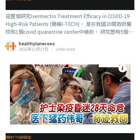
農場，建構一整個養黑水虻的system來做到減少雞的排泄
I-TECH
污染的建議，不過他們聽說這是給雞吃昆蟲的幼蟲，就退
這整個研究Ivermectin Treatment Efficacy in COVID-19
縮了，對，你沒有看錯，他們不敢給雞吃蟲） 這裡有個
High-Risk Patients (簡稱I-TECH)， 是在我國20間政府醫
院和1個covid quarantine center中做的， 研究歷時5個
月，最後發現有吃跟沒有吃，結果沒有差別。 這一個結果
healthylanecons
其實去年11月就出來了，那時候也有分享過，當然，研究
2022年11月27日
•
2 min read
本身還需要經過審核（比如peer review等），昨天才正式
發表在JAMA。 . . . 當然，一定還是會有人講這是假的，是
為了抹殺這個便宜、悠久又得過諾貝爾獎（發明人得過，
藥物沒有）的藥物，好讓萬惡的藥廠公司擺他們新發明的
covid 藥上台，這都是為了讓萬惡的財團、無能的政府和
萬惡且無能的醫療體系賺錢割韭菜用的。 隨便吧，要不要
信隨便你們。 我只能提醒一下，對醫療和救助病患還抱有
熱情和理想的醫療人員還是有的，他們也希望這個藥真的
有效，所以才會花時間人力物力去做這樣的研究，最後發
現無效，我想當中很大部分的人也是真心感到失望的， 如
果真的是要帶著目的性亂搞，其實還有更多更輕鬆的方
網MYTH碎碎念