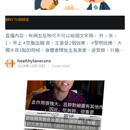
癌症是一種代謝疾病 了。 然後每天都會有人來問我，是不
是不可以吃糖？為什麼你講可以吃glutamine？還有小丑
說研究證明癌症是代謝疾病。 . . . 事實其實很簡單，就是癌
網MYTH碎碎念
細胞什麼都吃，而且新陳代謝很高，所以block掉這些攝取
酒能降血糖但危險？
和代謝途徑，就可以用來治療癌症。 但，這些研究的
直播內容，有網友反映可不可以給個文字稿， 好，來。
1，早上 #空腹血糖 高，主要是2個效應： #黎明效應：大
概半夜3點的時候，身體會釋放生長激素、皮質醇、升糖
數， 這些荷爾蒙會跟胰島素 #對抗，加上患者的胰島素本
healthylanecons
身已經不敏感，造成早上血糖上升。 #索莫奇效應
2024年10月29日
•
3 min read
(Somogyi effect)：又叫什麼雞效應（咦？），病人半夜
發生低血糖，身體為了救命，肝臟開始釋放血糖， 尤其
【肚子餓睡覺的糖尿病患】很容易發生這兩個問題。 . . . 再
來，酒精確實可以降血糖，其作用是 #抑制 肝臟的 #糖質
新生作用。 所以這3個加在一起，如果早上血糖還正常，
就會有酒是控糖良藥的錯覺。 但如果弄不好，最嚴重會讓
病人在睡夢中發生低血糖死去。 . . . 2，再加上 #倖存者偏
差，那些沒事的就會一直嚷嚷喝酒可以降血糖， 那些死掉
的，沒問題，死人不會講話。 而且因為死人不會講話，可