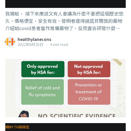
式。 . . . 這研究算是簡單，有興趣
藥最好別亂吃
我猜蛤， 接下來應該又有人會講為什麼不要把這個歷史悠
久，價格便宜，安全有效，發明者還得過諾貝爾獎的藥物
介紹給covid患者當作常備藥物了，反而要去研發什麼
covid口服藥和mRNA疫苗， 一定就是因為偉哥專利期過
healthylanecons
了，這樣做輝瑞公司會賺不到錢（沒錯，偉哥和輝瑞疫苗
2022年8月25日
•
4 min read
都是輝瑞的），其實輝瑞早就知道偉哥有用了，只不過一
直不講。 另一邊廂，那些號稱是偉哥的發明人輔導或創辦
的公司賣的諾貝爾獎保健品也會大賣，講自己的效果跟偉
哥是一樣的， 所以要預防進ICU，就要吃他們的產品。 . . .
好啦，預言完畢，接下來講認真的， 為什麼在這個case
裡，偉哥會有效？ 這是因為偉哥的成份（Sildenafil）有擴
張血管的作用，但目前確定有效的地方是男性生殖器官和
肺部，而Covid患者就是肺部發炎，供氧量不足了。所以舒
張肺部的血管“可能”可以幫助得到患者。 . . . 接下來講一
點歷史： 偉哥的成份一開始是用來作為心血管舒張藥物來
開發的，但效果不好，最後臨床試驗宣告失敗，可是參加
網MYTH碎碎念
實驗者卻不願意歸還藥物，調查之下才發現原來是對另一