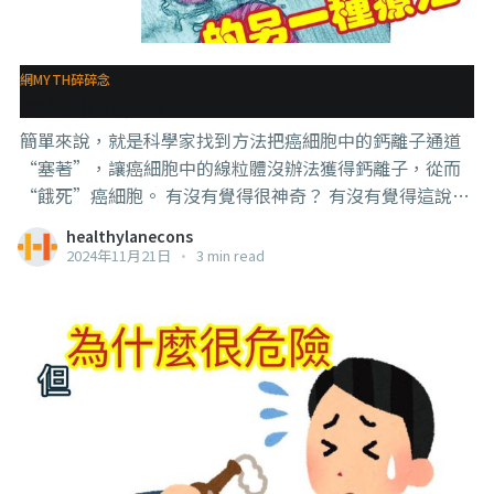
網MYTH碎碎念
殺癌細胞的方法
簡單來說，就是科學家找到方法把癌細胞中的鈣離子通道
“塞著”，讓癌細胞中的線粒體沒辦法獲得鈣離子，從而
“餓死”癌細胞。 有沒有覺得很神奇？ 有沒有覺得這說法
有點眼熟？ . . . 對，那些說“癌細胞喜歡吃糖”，“癌細胞
healthylanecons
喜歡吃glutamine”的研究，還有上次闢謠過的“癌症是
2024年11月21日
•
3 min read
一種代謝疾病”，都是同一類的研究。 都是先找到癌細胞
攝取某些營養素的“通道”或“嘴巴”，再找方法將其
“塞著”，讓癌細胞沒有辦法獲得那些營養素，或是block
掉癌細胞新陳代謝的路徑， 讓癌細胞“餓死”。 這些都是
設計藥物的前驅研究來的，你只是這個不吃那個不吃是餓
不死癌細胞的，餓死你自己罷了。 只不過，這類資訊先是
被霉體扭曲報導，後是被不懂看報告的專家和仙家亂引
用，就變成了 #癌細胞喜歡吃糖，#喜歡吃glutamine，#