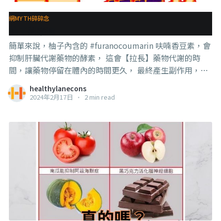
網MYTH碎碎念
柚子與藥物
簡單來說，柚子內含的 #furanocoumarin 呋喃香豆素，會
抑制肝臟代謝藥物的酵素， 這會【拉長】藥物代謝的時
間，讓藥物停留在體內的時間更久， 最終產生副作用，比
如橫紋肌溶解，血壓過低，潮紅，頭暈等症狀，這些症狀
healthylanecons
如果出現在老人或是癌症患者身上，就非常危險了。 所以
2024年2月17日
•
2 min read
跟一般民間說的“解藥”是反過來的關係，這是讓藥比較
難解。 . . . 那如果是這種佳節期間，必須吃藥但又想要吃柚
子怎麼辦？ 注意最多只能吃一片，也就是差不多半份，解
饞就好了，超過就有風險。 另外，柚子的品種還有藥物的
種類也會應不同人的代謝能力不同而產生不同的效果，所
以如果你真的非常想吃，又不滿足於半份這麼少，那最好
的做法是詢問你的醫生，看你的藥物會不會跟柚子有交互
作用，如果確認不會，那就可以放心吃了。 因為確實並不
是每種藥都會有影響，但這部分就不是我的專業，放了你
們也不會看，那還是問你的醫生就好。 . . . 另外，跟柚子是