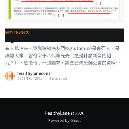
網MYTH碎碎念
吃glutamine會害人？
有人私信來，說我建議癌友們吃glutamine是害死人，是
誤導大眾，會祖宗十八代爛光光（這是什麼新型的詛
咒？），然後傳了一張圖來，講是台灣藥師公會的資料，
【和信醫院放射腫瘤科主任鄭鴻鈞】講不能吃，吃了會死
healthylanecons
更快，我台灣畢業的，為什麼不知道。 然後問我是不是拿
2023年6月23日
•
3 min read
了雀巢這個大牌子的錢， 然後我就找到那個藥師公會的網
站，看了全文，笑出了豬叫。 . . . 那張圖確實是新北市藥師
公那邊來的，但是這只是【截圖】了一部分，因為下面就
有【基隆長庚醫院血液腫瘤科主任王正旭】和【台北馬偕
醫院癌症中心主任謝瑞坤】的講解， 其一，那個研究講的
HealthyLane
© 2026
是【針劑】，也就是注射的，而一般台灣的醫院，還有我
Powered by Ghost
的建議都是【口服】，這本來就是2個不同的做法，不能相