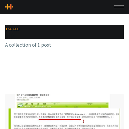
TAGGED
針劑
A collection of 1 post