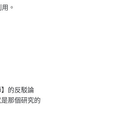
利用。
師】的反駁論
就是那個研究的