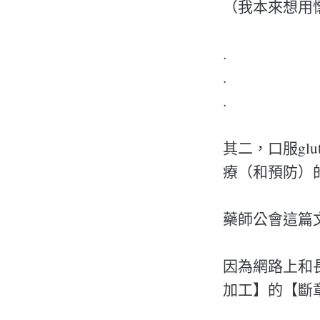
（我本來想用懷
.
.
.
其二，口服gl
療（和預防）
藥師公會這篇
因為網路上和
加工】的【斷