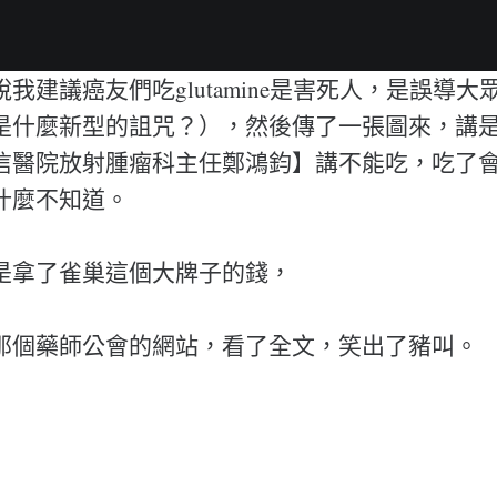
我建議癌友們吃glutamine是害死人，是誤導
是什麼新型的詛咒？），然後傳了一張圖來，講
信醫院放射腫瘤科主任鄭鴻鈞】講不能吃，吃了
什麼不知道。
是拿了雀巢這個大牌子的錢，
那個藥師公會的網站，看了全文，笑出了豬叫。