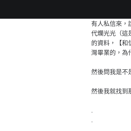
有人私信來，說
代爛光光（這
的資料，【和
灣畢業的，為
然後問我是不
然後我就找到
.
.
.