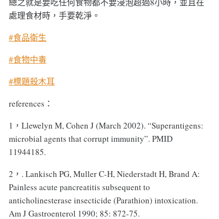
總之就是要吃任何食物都不要浸泡超過8小時，並且在
處理食材時，手要乾淨。
#食品衛生
#食物中毒
#標題殺木耳
references：
1，Llewelyn M, Cohen J (March 2002). “Superantigens:
microbial agents that corrupt immunity”. PMID
11944185.
2，. Lankisch PG, Muller C-H, Niederstadt H, Brand A:
Painless acute pancreatitis subsequent to
anticholinesterase insecticide (Parathion) intoxication.
Am J Gastroenterol 1990; 85: 872-75.