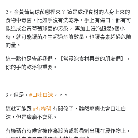
2，金黃葡萄球菌哪裡來？ 這是處理食材的人身上來的
食物中毒菌，比如手沒有洗乾淨，手上有傷口，都有可
能造成金黃葡萄球菌的污染， 再加上浸泡超過6個小
時，就可能讓菌產生超過危險數量，也讓毒素超過危險
的量。
這一點也是告訴我們，【常浸泡食材再煮的朋友們】，
你的手的乾淨很重要。
===
3，但是，
#口吐白沫
。。。
這就可能跟
#有機磷
有關係了，雖然癲癇也會口吐白
沫，但是癲癇不會死。
有機磷有時候會被作為殺菌或殺蟲劑出現在農作物上，