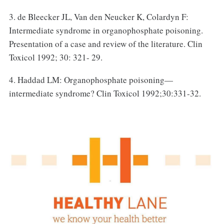
3. de Bleecker JL, Van den Neucker K, Colardyn F:
Intermediate syndrome in organophosphate poisoning.
Presentation of a case and review of the literature. Clin
Toxicol 1992; 30: 321- 29.
4. Haddad LM: Organophosphate poisoning—
intermediate syndrome? Clin Toxicol 1992;30:331-32.