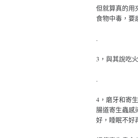
但就算真的用
食物中毒，要
.
3，與其說吃
.
4，磨牙和寄
腸道寄生蟲感
好，睡眠不好