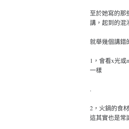
至於她寫的那
講，起到的混
就舉幾個講錯
1，會看x光
一樣
.
2，火鍋的食
這其實也是常