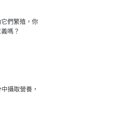
助它們繁殖，你
意義嗎？
分中攝取營養，