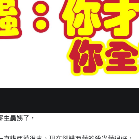
寄生蟲姨了，
一直講西藥很毒，現在卻講西藥的殺蟲藥很好，