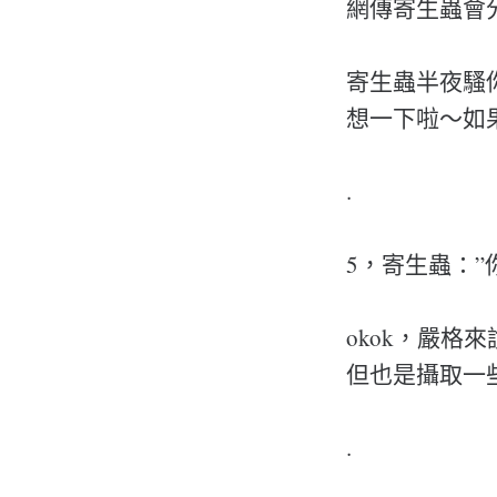
網傳寄生蟲會
寄生蟲半夜騷
想一下啦～如
.
5，寄生蟲：”
okok，嚴
但也是攝取一
.