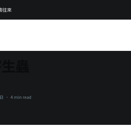
務往來
寄生蟲
necons
1日
•
4 min read