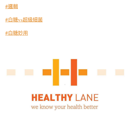
#邏輯
#白糖vs超級細菌
#白糖妙用