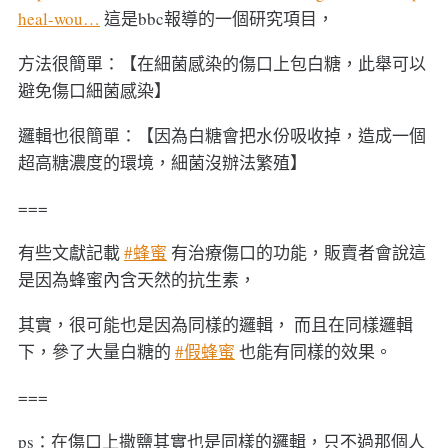
heal-wou…
這是bbc報導的一個研究項目，
方法很簡單：【在細菌感染的傷口上包白糖，此舉可以
避免傷口細菌感染】
邏輯也很簡單：【因為白糖會把水份吸收掉，造成一個
超高糖濃度的環境，細菌沒辦法繁殖】
===
有些文獻記載
#蜂蜜
有治療傷口的功能，販賣者會說這
是因為蜂蜜內含天然的抗生素，
其實，很可能也是因為同樣的邏輯， 而且在同樣邏輯
下，參了大量白糖的
#假蜂蜜
也能有同樣的效果。
===
ps：在傷口上撒鹽其實也是同樣的邏輯，只不過那個人