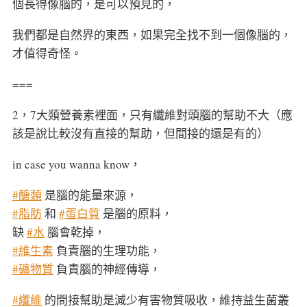
個長得像腦的，是可以預見的，
我們都是自然界的東西，如果完全找不到一個像腦的，
才值得奇怪。
===
2，7大類營養素裡面，只有纖維對頭腦的幫助不大（應
該是說比較沒有直接的幫助，但間接的還是有的）
in case you wanna know，
#醣類
是腦的能量來源，
#脂肪
和
#蛋白質
是腦的原料，
缺
#水
腦會乾掉，
#維生素
負責腦的生理功能，
#礦物質
負責腦的神經傳導，
#纖維
的間接幫助是減少有害物質吸收，維持益生菌叢