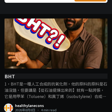
BHT
1，BHT是一種人工合成的抗氧化劑，他的原料的原料是石
油沒錯，但要講是【從石油提煉出來的】就有一點誇張，
它是用甲苯（Toluene）和異丁烯（isobutylene）合成
的， 說BHT從石油提煉出來，就跟plastic一樣，這樣講的
healthylanecons
目的，意思淺淺，但這裡我們就要提到一些化學常識了：
2026年8月8日
•
4 min read