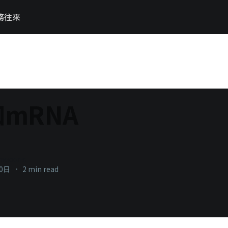
務往來
和mRNA
necons
10日
•
2 min read