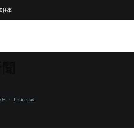
務往來
新聞
necons
18日
•
1 min read