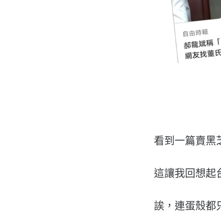
看到一篇賣黑
這讓我回想起
誒，連蛋殼都