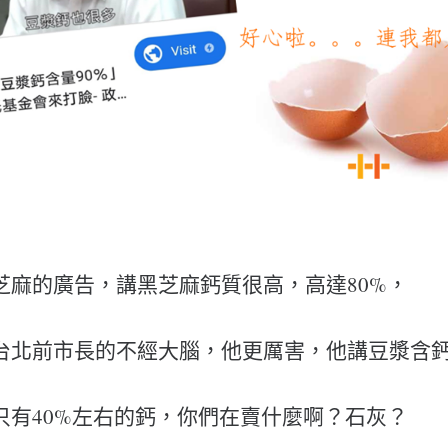
芝麻的廣告，講黑芝麻鈣質很高，高達80%，
台北前市長的不經大腦，他更厲害，他講豆漿含鈣
只有40%左右的鈣，你們在賣什麼啊？石灰？