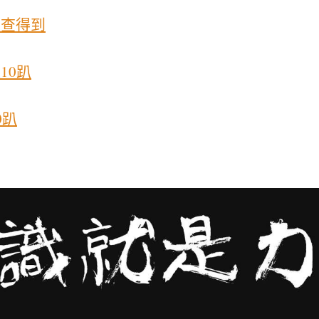
以查得到
10趴
0趴