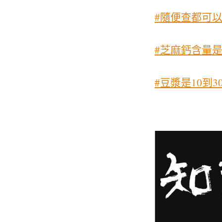
#隨便查都可
#芝麻鈣含量是
#豆漿是10到3