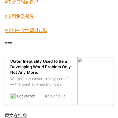
#不要只想到自己
#少用免洗餐具
#少用一次性塑料包裝
===
Water Inequality Used to Be a
Developing World Problem Only.
Not Any More.
We get ever closer to “day zeros”
— the point at when municipal
water supplies are switched off —
and tragedies such as Flint.
EcoWatch
Circle of Blue
原文在這兒。