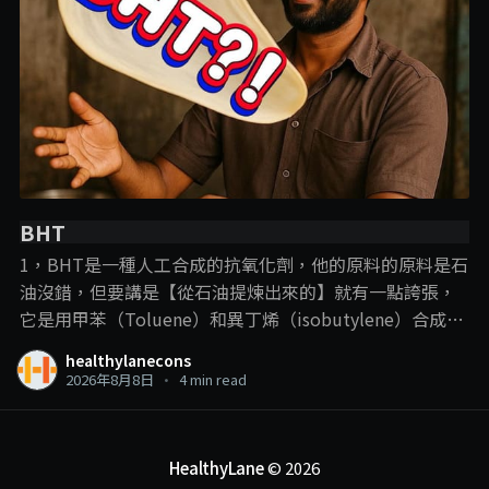
BHT
1，BHT是一種人工合成的抗氧化劑，他的原料的原料是石
油沒錯，但要講是【從石油提煉出來的】就有一點誇張，
它是用甲苯（Toluene）和異丁烯（isobutylene）合成
的， 說BHT從石油提煉出來，就跟plastic一樣，這樣講的
healthylanecons
目的，意思淺淺，但這裡我們就要提到一些化學常識了：
2026年8月8日
•
4 min read
【只要化學結構是一樣的，那他就可以算是一樣的東西】
比如合成的vitamin C的最初原料也是石油，但合成到來他
在人體中的作用就是vitamin C的作用，現在很流行的那些
HealthyLane
© 2026
高劑量vitamin C注射或點滴也都是使用合成vitamin C。