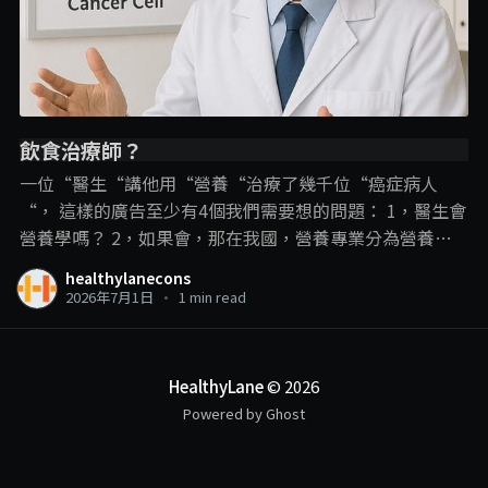
飲食治療師？
一位“醫生“講他用“營養“治療了幾千位“癌症病人
“， 這樣的廣告至少有4個我們需要想的問題： 1，醫生會
營養學嗎？ 2，如果會，那在我國，營養專業分為營養師
和飲食治療師，那他是用哪一個專業內容？ 3，即使是飲
healthylanecons
食治療師可以進行疾病的“飲食治療“，但在這裡，飲食
2026年7月1日
•
1 min read
治療師和營養學的角色還是在輔助治療、幫助疾病的管
理、減少副作用和併發症的發生。 並不是直接用飲食就把
疾病給治了，尤其是癌症這種複雜的疾病。 4，以醫生的
HealthyLane
© 2026
頭銜，確實可以“治療“癌症，那敢問他是開藥呢？動手
Powered by Ghost
術呢？還是化療電療呢？ 一個線上課程可以做到這些？ . . .
另外我們也可以有多1個反思： 衛生部現在是限制沒有相
關專業資格的人使用營養師和飲食治療師的頭銜，那如果