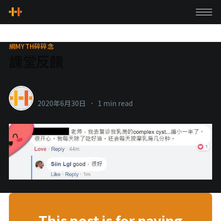
網MYTH碎碎念
課堂反饋
healthylanecons
2020年6月30日
•
1 min read
This post is for paying