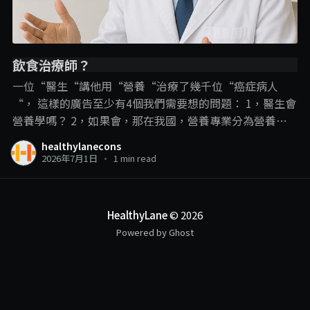
飲食治療師？
一位“醫生“講他用“營養“治療了幾千位“癌症病人
“， 這樣的廣告至少有4個我們需要想的問題： 1，醫生會
營養學嗎？ 2，如果會，那在我國，營養專業分為營養師
和飲食治療師，那他是用哪一個專業內容？ 3，即使是飲
healthylanecons
食治療師可以進行疾病的“飲食治療“，但在這裡，飲食
2026年7月1日
•
1 min read
治療師和營養學的角色還是在輔助治療、幫助疾病的管
理、減少副作用和併發症的發生。 並不是直接用飲食就把
疾病給治了，尤其是癌症這種複雜的疾病。 4，以醫生的
HealthyLane
© 2026
頭銜，確實可以“治療“癌症，那敢問他是開藥呢？動手
Powered by Ghost
術呢？還是化療電療呢？ 一個線上課程可以做到這些？ . . .
另外我們也可以有多1個反思： 衛生部現在是限制沒有相
關專業資格的人使用營養師和飲食治療師的頭銜，那如果
一個人使用醫生頭銜講他進行營養治療呢？限制的到嗎？