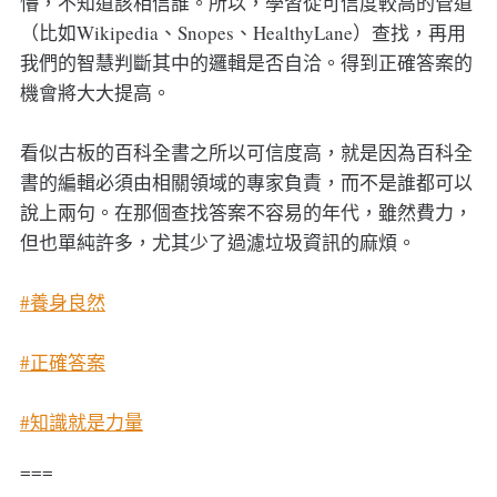
懵，不知道該相信誰。所以，學習從可信度較高的管道
（比如Wikipedia、Snopes、HealthyLane）查找，再用
我們的智慧判斷其中的邏輯是否自洽。得到正確答案的
機會將大大提高。
看似古板的百科全書之所以可信度高，就是因為百科全
書的編輯必須由相關領域的專家負責，而不是誰都可以
說上兩句。在那個查找答案不容易的年代，雖然費力，
但也單純許多，尤其少了過濾垃圾資訊的麻煩。
#養身良然
#正確答案
#知識就是力量
===