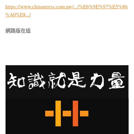
https://www.chinapress.com.my/.../%E6%9E%97%E5%86
%A0%E8.../
網路版在這