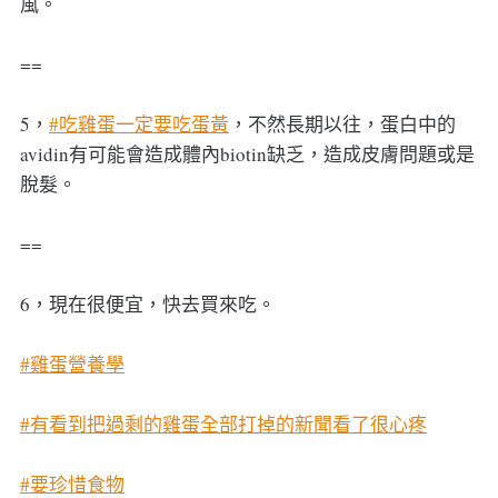
風。
==
5，
#吃雞蛋一定要吃蛋黃
，不然長期以往，蛋白中的
avidin有可能會造成體內biotin缺乏，造成皮膚問題或是
脫髮。
==
6，現在很便宜，快去買來吃。
#雞蛋營養學
#有看到把過剩的雞蛋全部打掉的新聞看了很心疼
#要珍惜食物