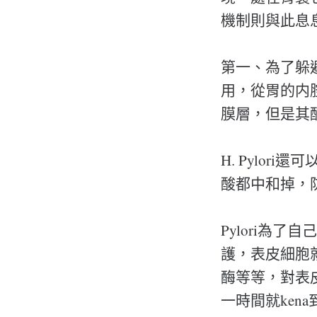
機制則與此息
第一、為了躲避
用，從胃的内
膜層，但是其酸鹼
H. Pylo
酸都中和掉，
Pylori為
護，表皮細胞就
酶等等，對表皮
一時間就ken