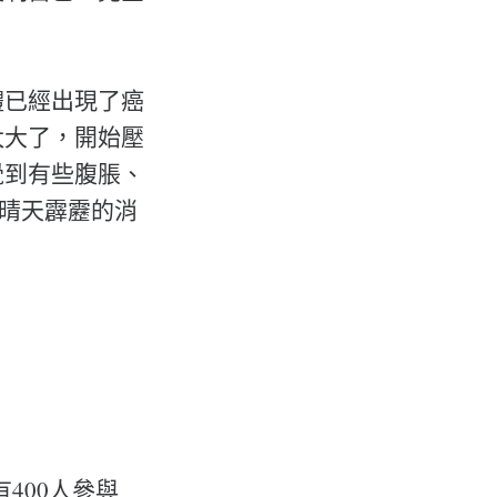
體已經出現了癌
太大了，開始壓
覺到有些腹脹、
一個晴天霹靂的消
上一個有400人參與