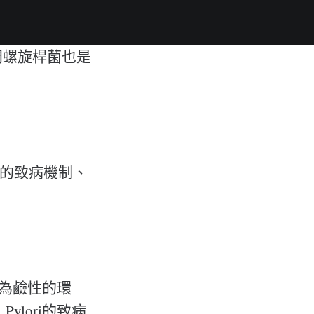
門螺旋桿菌也是
i)有關的致病機制、
較為鹼性的環
lori的致病