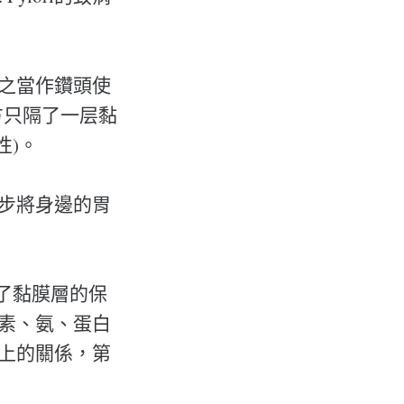
將之當作鑽頭使
方只隔了一层黏
性)。
一步將身邊的胃
有了黏膜層的保
毒素、氨、蛋白
臉上的關係，第