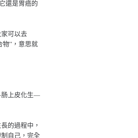
為它還是胃癌的
大家可以去
合物”，意思就
—肠上皮化生—
生長的過程中，
複制自己，完全