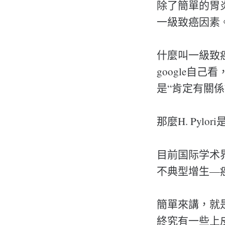
除了簡單的胃炎
一級致癌因素
什麼叫一級致
google自
是“肯定有關係
那麼H. Pylo
目前国际学术
不典型增生—
簡單來講，就
終究有一些上