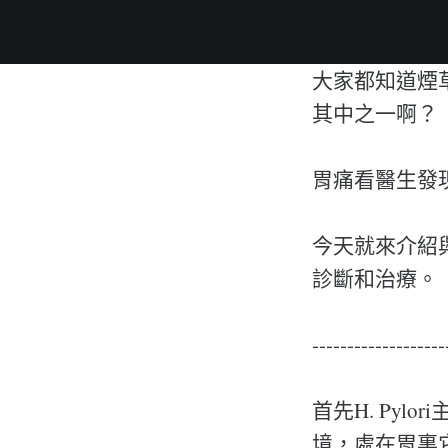
大家都知道煙
其中之一啊？
胃痛看醫生發
今天就來介紹與幽門螺
診斷和治療。
-------------------
首先H. Py
境，處在胃裏它