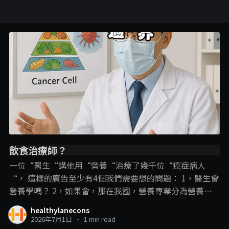
飲食治療師？
一位“醫生“講他用“營養“治療了幾千位“癌症病人
“， 這樣的廣告至少有4個我們需要想的問題： 1，醫生會
營養學嗎？ 2，如果會，那在我國，營養專業分為營養師
和飲食治療師，那他是用哪一個專業內容？ 3，即使是飲
healthylanecons
食治療師可以進行疾病的“飲食治療“，但在這裡，飲食
2026年7月1日
•
1 min read