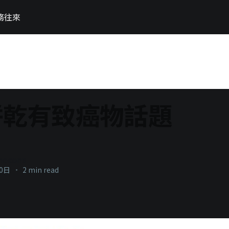
務往來
餅乾有致癌物話題
necons
20日
•
2 min read