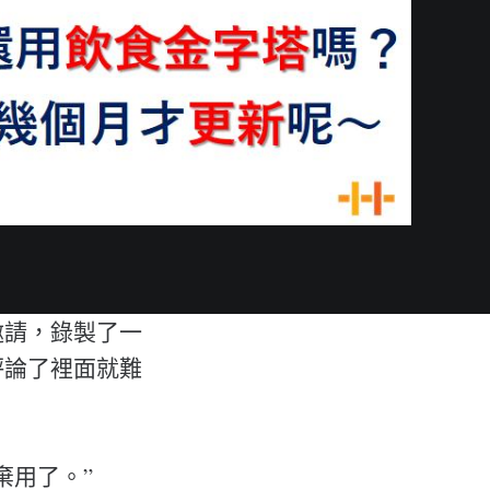
邀請，錄製了一
評論了裡面就難
棄用了。”