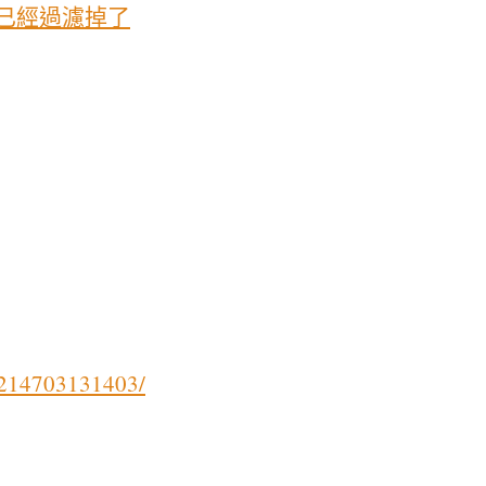
已經過濾掉了
0214703131403/