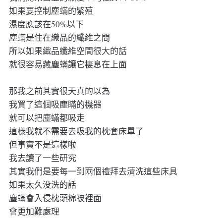
如果要控制塵蟎的繁殖
濕度應該在50%以下
塵蟎是住在織品的纖維之間
所以如果織品纖維空間很大的話
就很容易藏塵蟎讓它棲息在上面
那我之前其實很天真的以為
我買了這個吸塵瞞的機器
就可以把塵蟎都吸走
這樣我就不需要去吸我的枕套床單了
但事實不是這樣啦
我去讀了一些研究
其實我們是要每一到兩個禮拜去清洗這些床具
如果太久没洗的話
塵蟎會入侵枕頭棉被裡面
會更加難處理