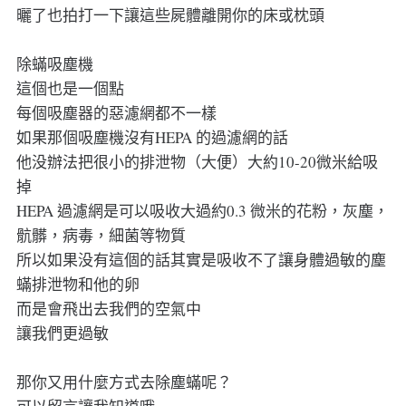
曬了也拍打一下讓這些屍體離開你的床或枕頭
除蟎吸塵機
這個也是一個點
每個吸塵器的惡濾網都不一樣
如果那個吸塵機沒有HEPA 的過濾網的話
他没辦法把很小的排泄物（大便）大約10-20微米給吸
掉
HEPA 過濾網是可以吸收大過約0.3 微米的花粉，灰塵，
骯髒，病毒，細菌等物質
所以如果没有這個的話其實是吸收不了讓身體過敏的塵
蟎排泄物和他的卵
而是會飛出去我們的空氣中
讓我們更過敏
那你又用什麼方式去除塵蟎呢？