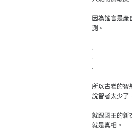
因為謠言是產
測。
.
.
.
所以古老的智
說智者太少了
就跟國王的新
就是真相。