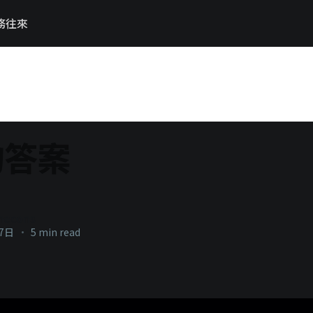
務往來
的答案
necons
月7日
•
5 min read