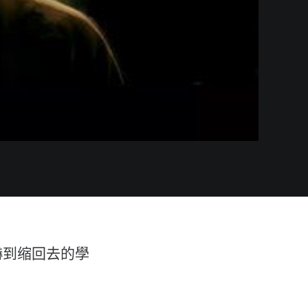
】
嚇到缩回去的學