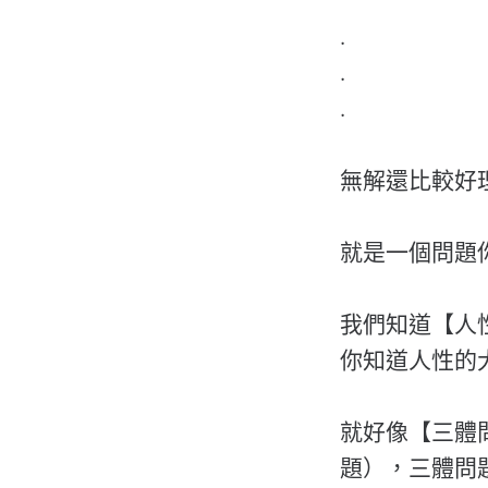
.
.
.
無解還比較好
就是一個問題
我們知道【人
你知道人性的
就好像【三體
題），三體問