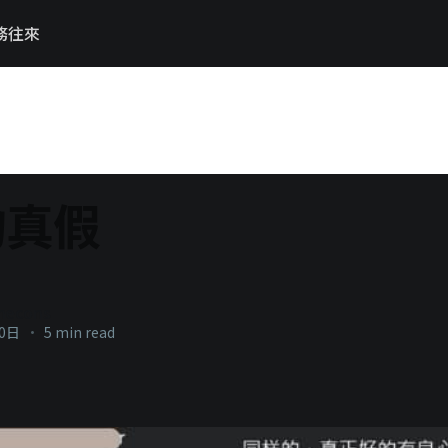
務往來
的真假
necons
30日
•
5 min read