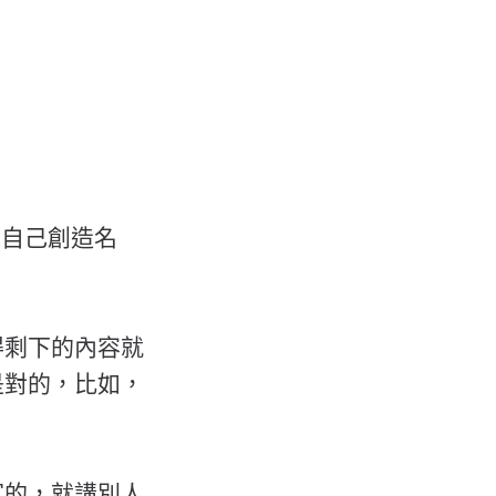
像某人自己創造名
得剩下的內容就
是對的，比如，
寫的，就講別人