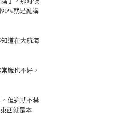
子講了，那時候
90%就是亂講
不知道在大航海
業常識也不好，
料。但這就不禁
的東西就是本