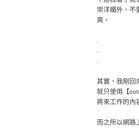
崇洋媚外，不
爽。
.
.
.
其實，我剛回來的
就只使用【nu
將來工作的內容，都
而之所以網路上會