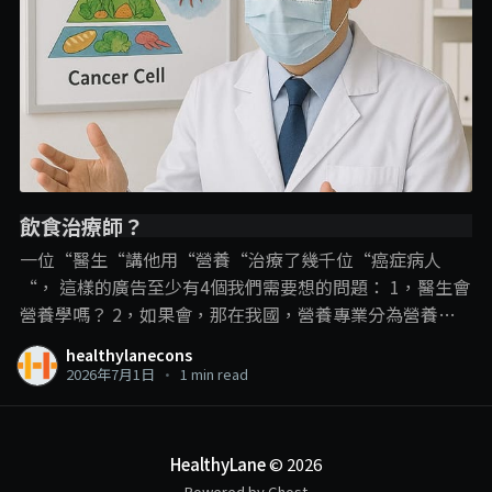
飲食治療師？
一位“醫生“講他用“營養“治療了幾千位“癌症病人
“， 這樣的廣告至少有4個我們需要想的問題： 1，醫生會
營養學嗎？ 2，如果會，那在我國，營養專業分為營養師
和飲食治療師，那他是用哪一個專業內容？ 3，即使是飲
healthylanecons
食治療師可以進行疾病的“飲食治療“，但在這裡，飲食
2026年7月1日
•
1 min read
治療師和營養學的角色還是在輔助治療、幫助疾病的管
理、減少副作用和併發症的發生。 並不是直接用飲食就把
疾病給治了，尤其是癌症這種複雜的疾病。 4，以醫生的
HealthyLane
© 2026
頭銜，確實可以“治療“癌症，那敢問他是開藥呢？動手
Powered by Ghost