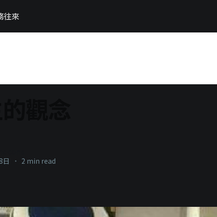
務往來
生的觀念
necons
28日
•
2 min read