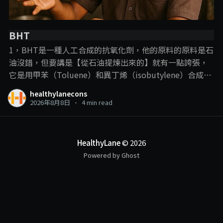
BHT
1，BHT是一種人工合成的抗氧化劑，他的原料的原料是石
油沒錯，但要講是【從石油提煉出來的】就有一點誇張，
它是用甲苯（Toluene）和異丁烯（isobutylene）合成
的， 說BHT從石油提煉出來，就跟plastic一樣，這樣講的
healthylanecons
目的，意思淺淺，但這裡我們就要提到一些化學常識了：
2026年8月8日
•
4 min read
【只要化學結構是一樣的，那他就可以算是一樣的東西】
比如合成的vitamin C的最初原料也是石油，但合成到來他
在人體中的作用就是vitamin C的作用，現在很流行的那些
HealthyLane
© 2026
高劑量vitamin C注射或點滴也都是使用合成vitamin C。
Powered by Ghost
那你能說那些去打高劑量vitamin C的人，都是在打plastic
嗎？ . . . 2，BHT的作用就是抗氧化，有些人會說，為什麼
要吃BHT這種人工合成的人工添加劑？不如選添加vitamin
E的？ 不好意思蛤，這種添加在食品中的vitamin E絕大部
分也是人工合成的， 只是vitamin E你比較眼熟罷了。 . . .