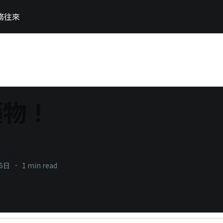
務往來
藥物！
necons
月6日
•
1 min read